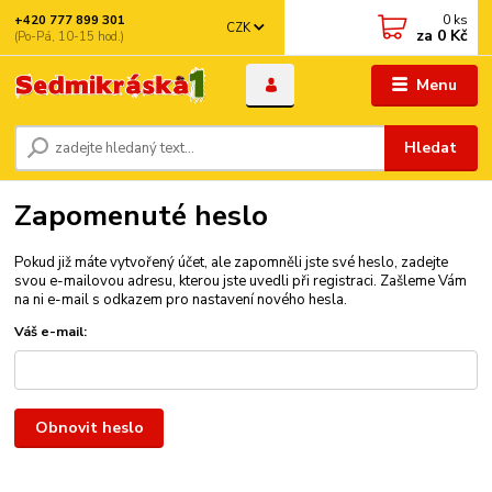
0
ks
+420 777 899 301
CZK
za
0 Kč
(Po-Pá, 10-15 hod.)
Menu
Hledat
Zapomenuté heslo
Pokud již máte vytvořený účet, ale zapomněli jste své heslo, zadejte
svou e-mailovou adresu, kterou jste uvedli při registraci. Zašleme Vám
na ni e-mail s odkazem pro nastavení nového hesla.
Váš e-mail:
Obnovit heslo