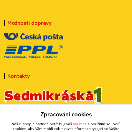
Možnosti dopravy
Kontakty
+420 777 899 301
Zpracování cookies
(Po-Pá, 10-15 hod.)
Náš e-shop a partneři potřebují Váš
souhlas
s použitím souborů
cookies, aby Vám mohli zobrazovat informace týkající se Vašich
sedmi@kraska1.cz