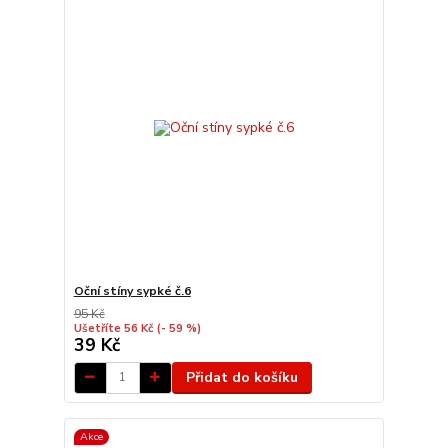
Oční stíny sypké č.6
95 Kč
Ušetříte 56 Kč
(- 59 %)
39 Kč
Přidat do košíku
Akce