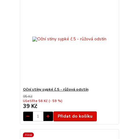
Oční stíny sypké č.5 - růžová odstín
95 Kč
Ušetříte 56 Kč
(- 59 %)
39 Kč
Přidat do košíku
Akce