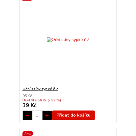
Oční stíny sypké č.7
95 Kč
Ušetříte 56 Kč
(- 59 %)
39 Kč
Přidat do košíku
Akce