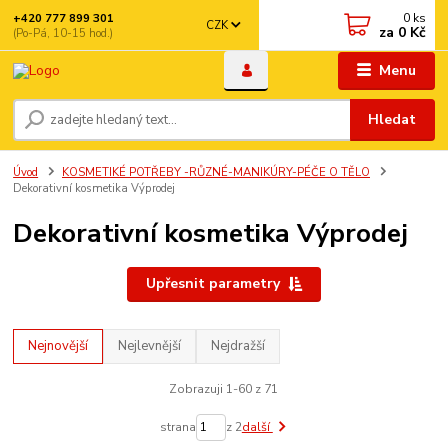
0
ks
+420 777 899 301
CZK
za
0 Kč
(Po-Pá, 10-15 hod.)
Menu
Hledat
Úvod
KOSMETIKÉ POTŘEBY -RŮZNÉ-MANIKÚRY-PÉČE O TĚLO
Dekorativní kosmetika Výprodej
Dekorativní kosmetika Výprodej
Upřesnit parametry
Nejnovější
Nejlevnější
Nejdražší
Zobrazuji 1-60 z 71
strana
z 2
další