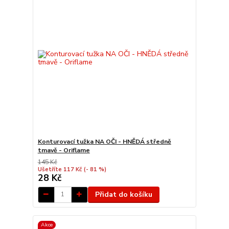
Konturovací tužka NA OČI - HNĚDÁ středně
tmavě - Oriflame
145 Kč
Ušetříte 117 Kč
(- 81 %)
28 Kč
Přidat do košíku
Akce