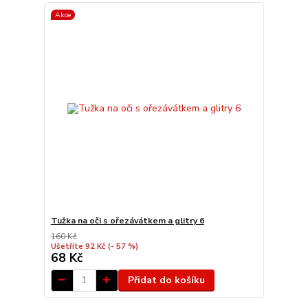
Akce
Tužka na oči s ořezávátkem a glitry 6
160 Kč
Ušetříte 92 Kč
(- 57 %)
68 Kč
Přidat do košíku