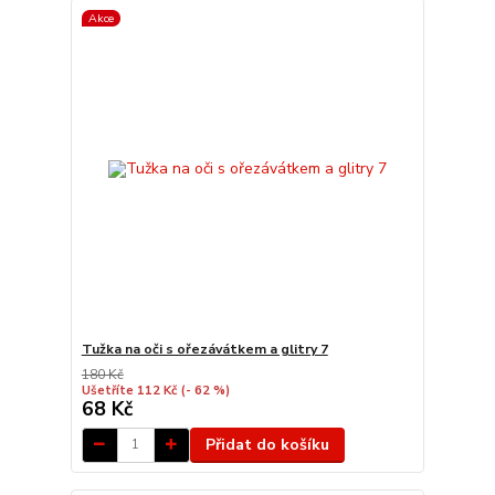
Akce
Tužka na oči s ořezávátkem a glitry 7
180 Kč
Ušetříte 112 Kč
(- 62 %)
68 Kč
Přidat do košíku