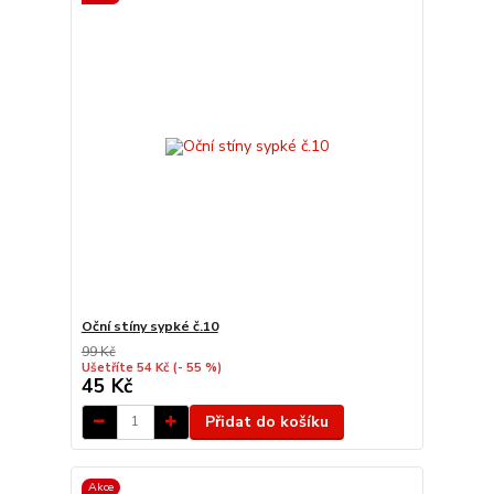
Oční stíny sypké č.10
99 Kč
Ušetříte 54 Kč
(- 55 %)
45 Kč
Přidat do košíku
Akce