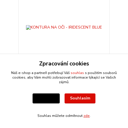
Zpracování cookies
Náš e-shop a partneři potřebují Váš
souhlas
s použitím souborů
KONTURA NA OČI - IRIDESCENT BLUE
cookies, aby Vám mohli zobrazovat informace týkající se Vašich
95 Kč
zájmů.
Ušetříte 60 Kč
(- 63 %)
35 Kč
Souhlasím
Přidat do košíku
Nastavení
Akce
Souhlas můžete odmítnout
zde
.