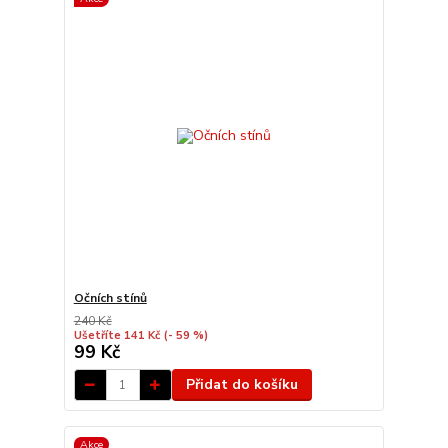
Očních stínů
240 Kč
Ušetříte 141 Kč
(- 59 %)
99 Kč
Přidat do košíku
Akce