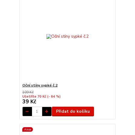
Oční stíny sypké č.2
109 Kč
Ušetříte 70 Kč
(- 64 %)
39 Kč
Přidat do košíku
Akce