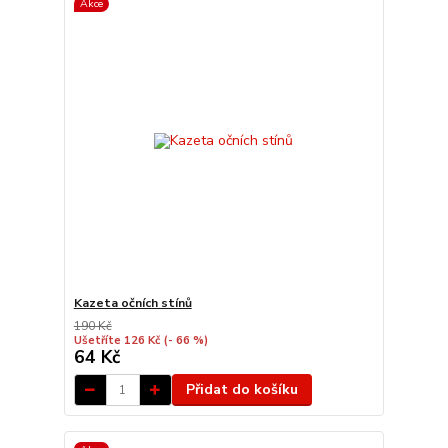
Akce
Kazeta očních stínů
190 Kč
Ušetříte 126 Kč
(- 66 %)
64 Kč
Přidat do košíku