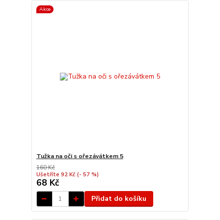
Akce
Tužka na oči s ořezávátkem 5
160 Kč
Ušetříte 92 Kč
(- 57 %)
68 Kč
Přidat do košíku