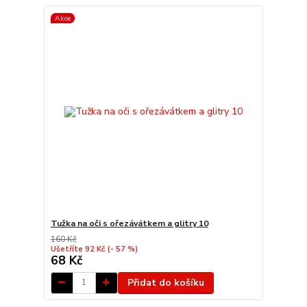
Akce
Tužka na oči s ořezávátkem a glitry 10
160 Kč
Ušetříte 92 Kč
(- 57 %)
68 Kč
Přidat do košíku