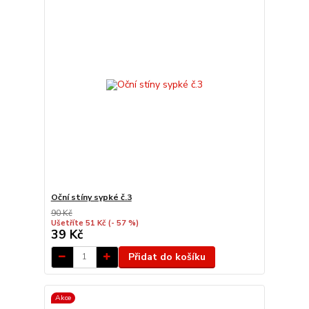
Oční stíny sypké č.3
90 Kč
Ušetříte 51 Kč
(- 57 %)
39 Kč
Přidat do košíku
Akce