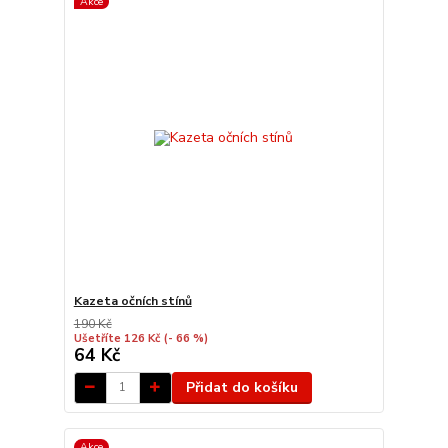
Akce
Kazeta očních stínů
190 Kč
Ušetříte 126 Kč
(- 66 %)
64 Kč
Přidat do košíku
Akce