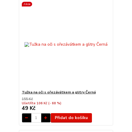
Akce
Tužka na oči s ořezávátkem a glitry Černá
155 Kč
Ušetříte 106 Kč
(- 68 %)
49 Kč
Přidat do košíku