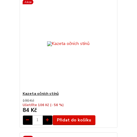
Akce
Kazeta očních stínů
190 Kč
Ušetříte 106 Kč
(- 56 %)
84 Kč
Přidat do košíku