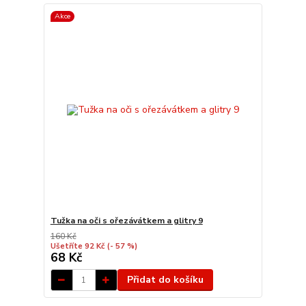
Akce
Tužka na oči s ořezávátkem a glitry 9
160 Kč
Ušetříte 92 Kč
(- 57 %)
68 Kč
Přidat do košíku