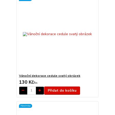
Vánoční dekorace cedule svatý obrázek
130 Kč
/
ks
Přidat do košíku
Novinka