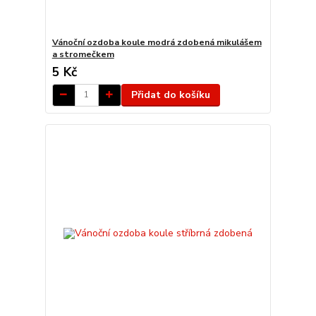
Vánoční ozdoba koule modrá zdobená mikulášem
a stromečkem
5 Kč
Přidat do košíku