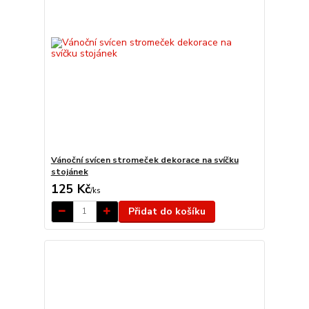
Vánoční svícen stromeček dekorace na svíčku
stojánek
125 Kč
/
ks
Přidat do košíku