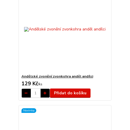
Andělské zvonění zvonkohra anděl andílci
129 Kč
/
ks
Přidat do košíku
Novinka