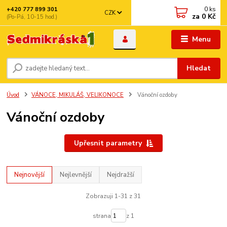
0
ks
+420 777 899 301
CZK
za
0 Kč
(Po-Pá, 10-15 hod.)
Menu
Hledat
Úvod
VÁNOCE, MIKULÁŠ, VELIKONOCE
Vánoční ozdoby
Vánoční ozdoby
Upřesnit parametry
Nejnovější
Nejlevnější
Nejdražší
Zobrazuji 1-31 z 31
strana
z 1