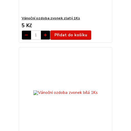
Vánoční ozdoba zvonek zlatý 1Ks
5 Kč
Přidat do košíku