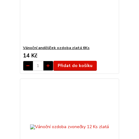
Vánoční andělíček ozdoba zlatá 6Ks
14 Kč
Přidat do košíku