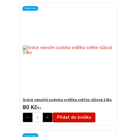
Novinka
Srdce vánoční ozdoba srdíčka světle růžová 10ks
80 Kč
/
ks
Přidat do košíku
Novinka