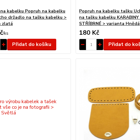
 na kabelku Popruh na kabelku
Popruh na kabelku tašku Uc
cho držadlo na tašku kabelku >
na tašku kabelku KARABINY 
 zlatá
STŘÍBRNÉ > varianta Hnědá
č
180 Kč
/
ks
Přidat do košíku
Přidat do ko