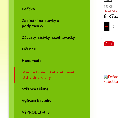
15 Kč
Peříčka
Ušetříte
6 Kč
/
K
Zapínání na plavky a
podprsenky
Záplaty,nášivky,nažehlovačky
Akce
Oči nos
Handmade
Vše na tvoření kabelek tašek
Ucha dna kruhy
Střapce třásně
Vyšívací bavlnky
VÝPRODEJ vlny