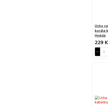
Ucho ru
korále k
Hnědá
229 K