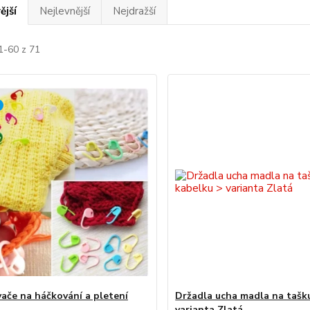
ější
Nejlevnější
Nejdražší
1-60 z 71
ače na háčkování a pletení
Držadla ucha madla na tašk
varianta Zlatá