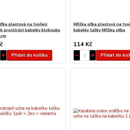
íťka plastová na tvoření
Mřížka síťka plastová na tvo
k prostírání kabelky klobouku
kabelky tašky Mřížka síťka
1cm
č
114 Kč
Přidat do košíku
Přidat do ko