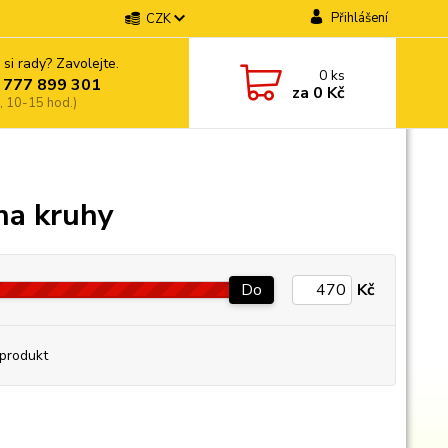
Přihlášení
CZK
 si rady? Zavolejte.
0
ks
 777 899 301
za
0 Kč
, 10-15 hod.)
na kruhy
Do
Kč
produkt