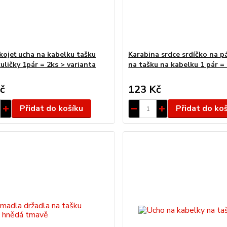
kojeť ucha na kabelku tašku
Karabina srdce srdíčko na p
uličky 1pár = 2ks > varianta
na tašku na kabelku 1 pár =
č
123 Kč
Přidat do košíku
Přidat do ko