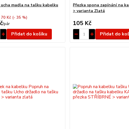
 ucha madla na tašku kabelku
Přezka spona zapínání na ka
> varianta Zlatá
 70 Kč
(- 35 %)
č
105 Kč
/
pár
Přidat do košíku
Přidat do ko