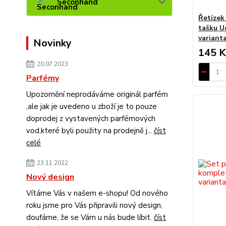
Seconhand
Řetízek
tašku U
varianta
Novinky
145 K
20.07.2023
Parfémy
Upozornění neprodáváme originál parfém
,ale jak je uvedeno u zboží je to pouze
doprodej z vystavených parfémových
vod,které byli použity na prodejně j...
číst
celé
23.11.2022
Nový design
Vítáme Vás v našem e-shopu! Od nového
roku jsme pro Vás připravili nový design,
doufáme, že se Vám u nás bude líbit.
číst