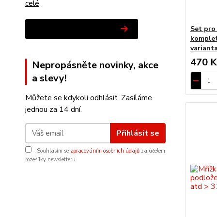
celé
Zobrazit všechny novinky
Set pro
komplet 
variant
470 K
Nepropásněte novinky, akce
a slevy!
Můžete se kdykoli odhlásit. Zasíláme
jednou za 14 dní.
Přihlásit se
Souhlasím se
zpracováním osobních údajů
za účelem
rozesílky newsletteru.