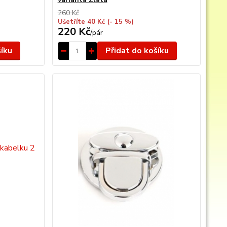
260 Kč
Ušetříte 40 Kč
(- 15 %)
220 Kč
/
pár
šíku
Přidat do košíku