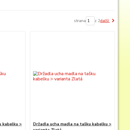
strana
z 2
další
u kabelku >
Držadla ucha madla na tašku kabelku >
varianta Zlatá