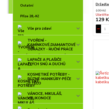
Držadla
Ostatní
199 Kč
Ušetříte
Příze 28,-Kč
129 K
Vše pro zdaví
TVOŘENÍ -
KAMÍNKOVÉ,DIAMANTOVÉ
OBRÁZKY - RUČNÍ PRÁCE
LAPAČE A PLAŠIČE
ZLÝCH SNŮ A DUCHŮ
KOSMETIKÉ POTŘEBY -
RŮZNÉ-MANIKÚRY-PÉČE
O TĚLO
VÁNOCE, MIKULÁŠ,
VELIKONOCE