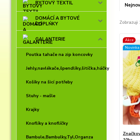
BYTOVÝ TEXTIL
Nejnov
DOMÁCÍ A BYTOVÉ
Zobrazuji 
DOPLŃKY
GALANTERIE
Akce
Novinka
Poutka tahače na zip koncovky
Jehly,navlékače,špendlíky,šitíčka,háčky
Košíky na šicí potřeby
Stuhy - mašle
Krajky
Knoflíky a knoflíčky
Značkov
Bambule,Bambulky,Tyl,Organza
10ks