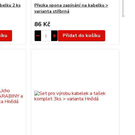
belku 2 ks
Přezka spona zapínání na kabelku >
varianta stříbrná
86 Kč
šíku
Přidat do košíku