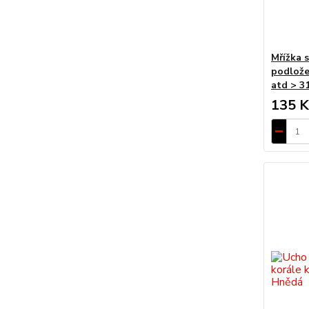
Mřížka s
podlože
atd > 3
135 K