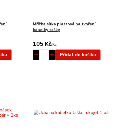
ření
Mřížka síťka plastová na tvoření
kabelky tašky
105 Kč
/
Ks
šíku
Přidat do košíku