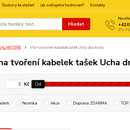
Soubory ke stažení
Jak ověřujeme hodnocení?
Kontakty
Nevíte
Hledat
+420
(Po-Pá
GALANTERIE
Vše na tvoření kabelek tašek Ucha dna kruhy
na tvoření kabelek tašek Ucha d
Kč
Od
adem
Novinka
Akce
Doprava ZDARMA
TOP 