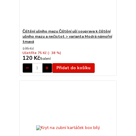
Čištění ušního mazu Čištění uší souprava k čištění
ušního mazu a nečistot > varianta Modrá námořní
tmavá
195 Kč
Ušetříte 75 Kč
(- 38 %)
120 Kč
/
balení
Přidat do košíku