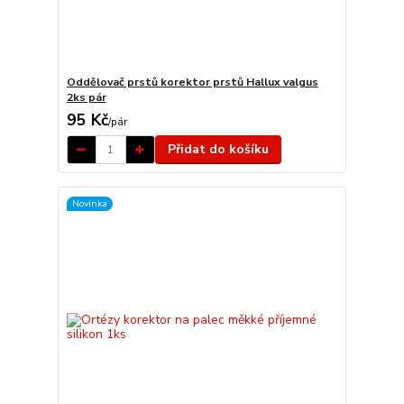
Oddělovač prstů korektor prstů Hallux valgus
2ks pár
95 Kč
/
pár
Přidat do košíku
Novinka