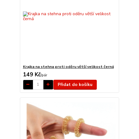
Krajka na stehna proti oděru větší velikost černá
149 Kč
/
pár
Přidat do košíku