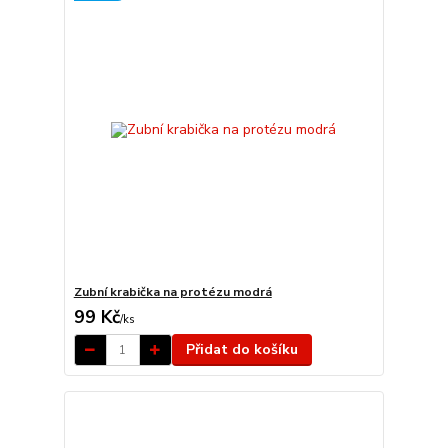
Zubní krabička na protézu modrá
99 Kč
/
ks
Přidat do košíku