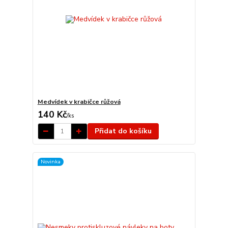
Medvídek v krabičce růžová
140 Kč
/
ks
Přidat do košíku
Novinka