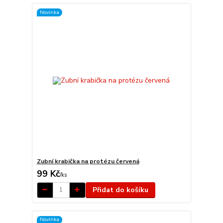
Novinka
Zubní krabička na protézu červená
99 Kč
/
ks
Přidat do košíku
Novinka