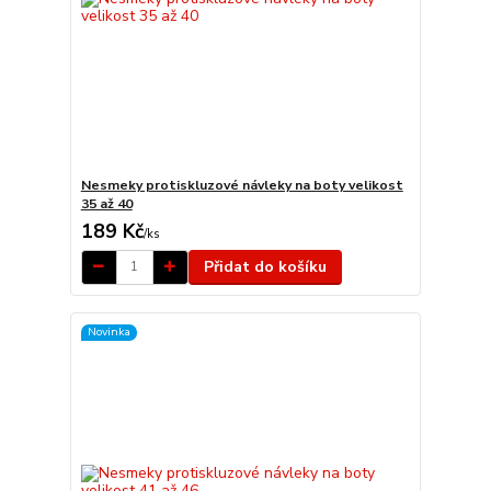
Nesmeky protiskluzové návleky na boty velikost
35 až 40
189 Kč
/
ks
Přidat do košíku
Novinka