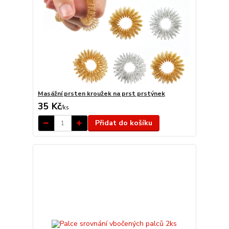
Masážní prsten kroužek na prst prstýnek
35 Kč
/
ks
Přidat do košíku