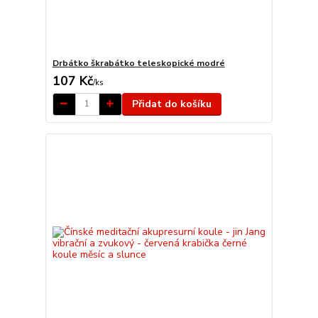
Drbátko škrabátko teleskopické modré
107 Kč
/
ks
Přidat do košíku