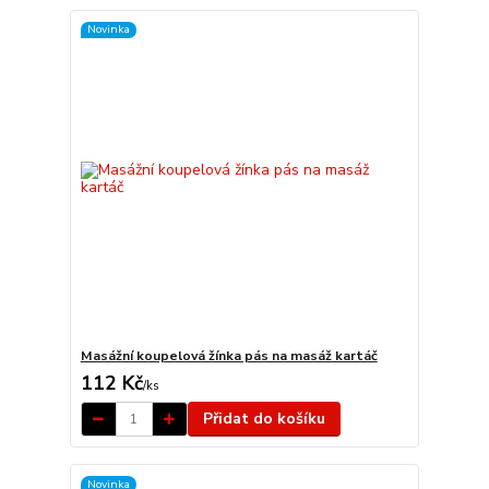
Novinka
Masážní koupelová žínka pás na masáž kartáč
112 Kč
/
ks
Přidat do košíku
Novinka