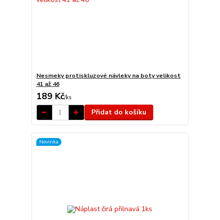
Nesmeky protiskluzové návleky na boty velikost
41 až 46
189 Kč
/
ks
Přidat do košíku
Novinka