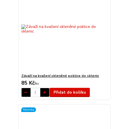
Závaží na kvašení skleněné poklice do sklenic
85 Kč
/
ks
Přidat do košíku
Novinka