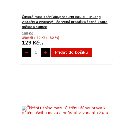
Čínské meditační akupresurní koule - jin Jang
vibrační a zvukový - červená krabička černé koule
měsíc a slunce
189 Kč
Ušetříte 60 Kč
(- 32 %)
129 Kč
/
pár
Přidat do košíku