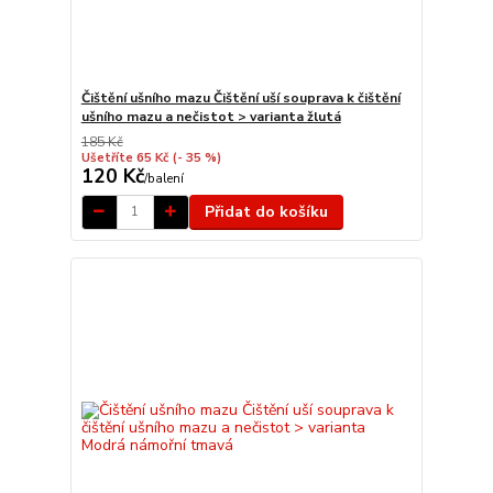
Čištění ušního mazu Čištění uší souprava k čištění
ušního mazu a nečistot > varianta žlutá
185 Kč
Ušetříte 65 Kč
(- 35 %)
120 Kč
/
balení
Přidat do košíku