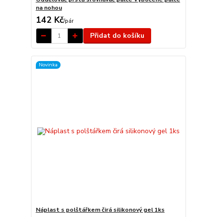
na nohou
142 Kč
/
pár
Přidat do košíku
Novinka
Náplast s polštářkem čirá silikonový gel 1ks