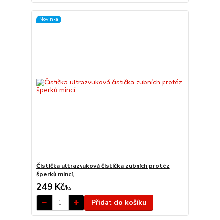
Novinka
Čistička ultrazvuková čistička zubních protéz
šperků mincí,
249 Kč
/
ks
Přidat do košíku