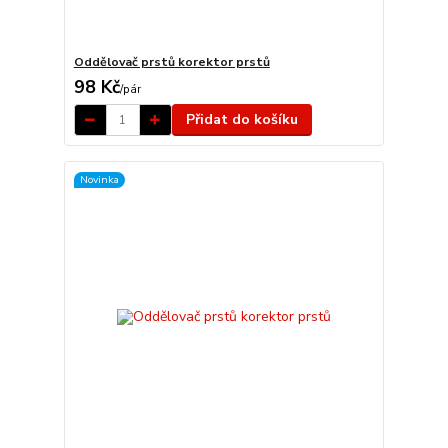
Oddělovač prstů korektor prstů
98 Kč
/
pár
Přidat do košíku
Novinka