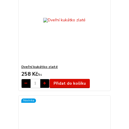
Dveřní kukátko zlaté
258 Kč
/
ks
Přidat do košíku
Novinka