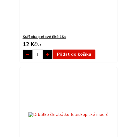
Kuří oka gelové čiré 1Ks
12 Kč
/
ks
Přidat do košíku