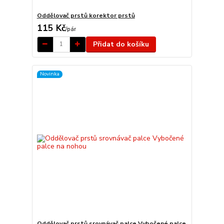
Oddělovač prstů korektor prstů
115 Kč
/
pár
Přidat do košíku
Novinka
Oddělovač prstů srovnávač palce Vybočené palce