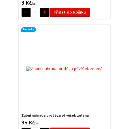
3 Kč
/
ks
Přidat do košíku
Novinka
Zubní náhrada protéza přívěšek zelená
95 Kč
/
ks