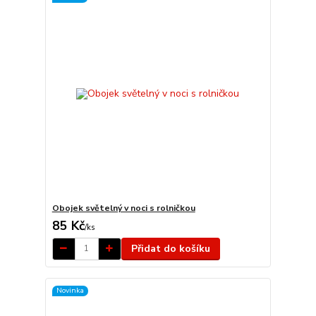
Obojek světelný v noci s rolničkou
85 Kč
/
ks
Přidat do košíku
Novinka