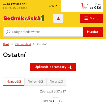
0
ks
+420 777 899 301
CZK
za
0 Kč
(Po-Pá, 10-15 hod.)
Menu
Hledat
Úvod
Vše pro zdaví
Ostatní
Ostatní
Upřesnit parametry
Nejnovější
Nejlevnější
Nejdražší
Zobrazuji 1-37 z 37
strana
z 1