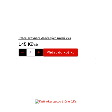
Palce srovnání vbočených palců 2ks
145 Kč
/
pár
Přidat do košíku