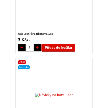
Náplast čirá přilnavá 1ks
3 Kč
/
ks
Přidat do košíku
Akce
Novinka