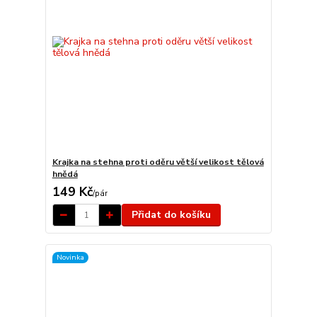
Krajka na stehna proti oděru větší velikost tělová
hnědá
149 Kč
/
pár
Přidat do košíku
Novinka