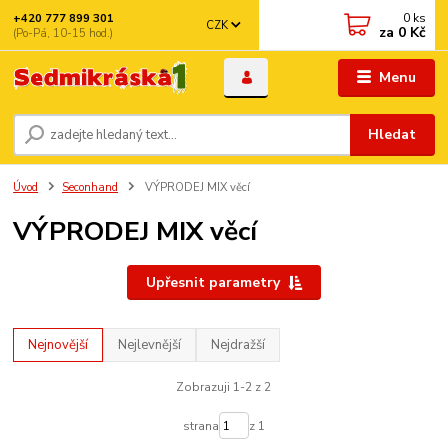
0
ks
+420 777 899 301
CZK
za
0 Kč
(Po-Pá, 10-15 hod.)
Menu
Hledat
Úvod
Seconhand
VÝPRODEJ MIX věcí
VÝPRODEJ MIX věcí
Upřesnit parametry
Nejnovější
Nejlevnější
Nejdražší
Zobrazuji 1-2 z 2
strana
z 1