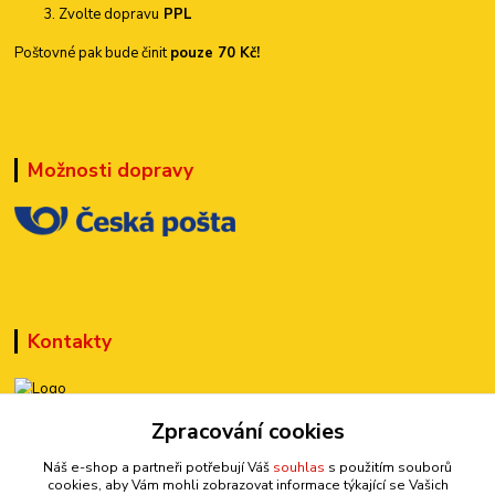
Zvolte dopravu
PPL
Poštovné pak bude činit
pouze 70 Kč!
Možnosti dopravy
Kontakty
Zpracování cookies
+420 777 899 301
(Po-Pá, 10-15 hod.)
Náš e-shop a partneři potřebují Váš
souhlas
s použitím souborů
cookies, aby Vám mohli zobrazovat informace týkající se Vašich
sedmi@kraska1.cz