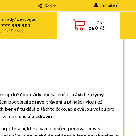
Přihlášení
CZK
 si rady? Zavolejte.
0
ks
 777 899 301
za
0 Kč
, 10-15 hod.)
belgické čokolády
obohacené o
trávicí enzymy
.
žení podporují
zdravé trávení
a přinášejí více než
ch benefitů
dělá z těchto čokolád
skvělou volbu
pro
misy mezi
chutí a zdravím
.
denní potěšení, které vám pomůže
pečovat o váš