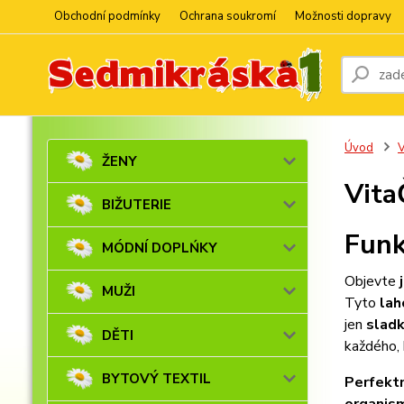
Obchodní podmínky
Ochrana soukromí
Možnosti dopravy
Úvod
V
ŽENY
Vita
BIŽUTERIE
Funk
MÓDNÍ DOPLŃKY
Objevte
MUŽI
Tyto
lah
jen
sladk
DĚTI
každého, 
BYTOVÝ TEXTIL
Perfektn