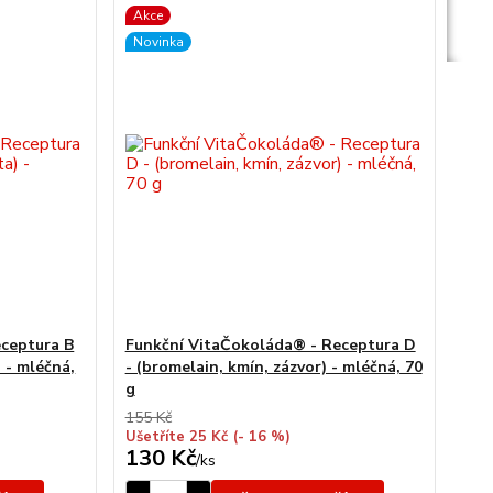
Akce
Novinka
ceptura B
Funkční VitaČokoláda® - Receptura D
 - mléčná,
- (bromelain, kmín, zázvor) - mléčná, 70
g
155 Kč
Ušetříte 25 Kč
(- 16 %)
130 Kč
/
ks