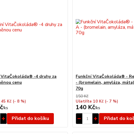
 VitaČokoláda® -4 druhy za
Funkční VitaČokoláda® - R
něnou cenu
- (bromelain, amyláza, máta)
70g
150 Kč
 45 Kč
(- 8 %)
Ušetříte 10 Kč
(- 7 %)
č
140 Kč
/
ks
/
ks
Přidat do košíku
Přidat do ko