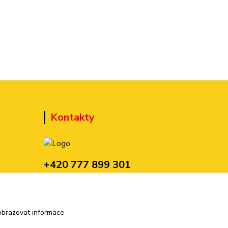
Kontakty
+420 777 899 301
(Po-Pá, 10-15 hod.)
sedmi@kraska1.cz
obrazovat informace