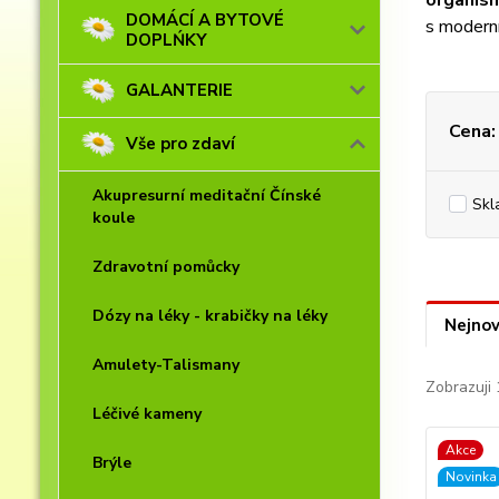
organis
DOMÁCÍ A BYTOVÉ
s modern
DOPLŃKY
GALANTERIE
Cena:
Vše pro zdaví
Akupresurní meditační Čínské
Skl
koule
Zdravotní pomůcky
Dózy na léky - krabičky na léky
Nejnov
Amulety-Talismany
Zobrazuji 
Léčivé kameny
Akce
Brýle
Novinka