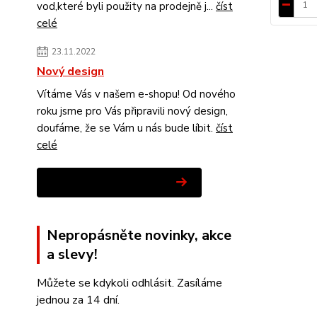
vod,které byli použity na prodejně j...
číst
celé
23.11.2022
Nový design
Vítáme Vás v našem e-shopu! Od nového
roku jsme pro Vás připravili nový design,
doufáme, že se Vám u nás bude líbit.
číst
celé
Zobrazit všechny novinky
Nepropásněte novinky, akce
a slevy!
Můžete se kdykoli odhlásit. Zasíláme
jednou za 14 dní.