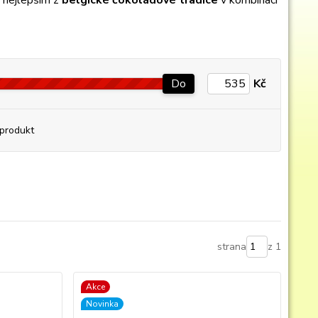
 nejlepším z
belgické čokoládové tradice
v kombinaci
Do
Kč
produkt
strana
z 1
Akce
Novinka