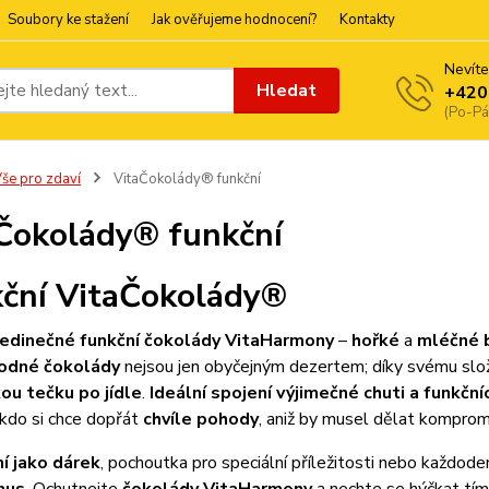
Soubory ke stažení
Jak ověřujeme hodnocení?
Kontakty
Nevíte
Hledat
+420
(Po-Pá
še pro zdaví
VitaČokolády® funkční
Čokolády® funkční
ční VitaČokolády®
jedinečné funkční čokolády VitaHarmony
–
hořké
a
mléčné 
odné čokolády
nejsou jen obyčejným dezertem; díky svému slo
ou tečku po jídle
.
Ideální spojení výjimečné chuti a funkční
kdo si chce dopřát
chvíle pohody
, aniž by musel dělat kompro
í jako dárek
, pochoutka pro speciální příležitosti nebo každo