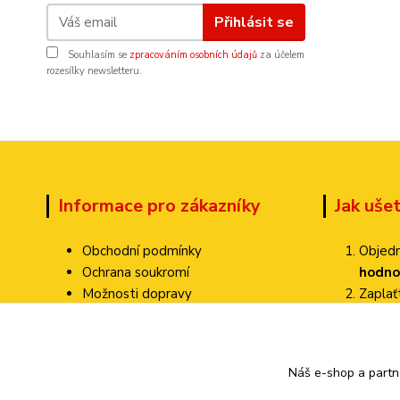
Přihlásit se
Souhlasím se
zpracováním osobních údajů
za účelem
rozesílky newsletteru.
Informace pro zákazníky
Jak uše
Obchodní podmínky
Objedn
Ochrana soukromí
hodno
Možnosti dopravy
Zapla
Dokumenty ke stažení
Zvolte
Jak ověřujeme hodnocení?
Poštovné pa
Kontakty
Náš e-shop a partn