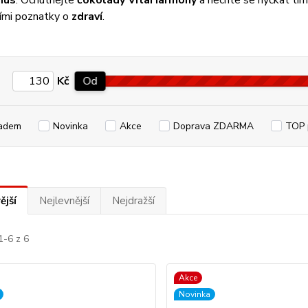
mus
. Ochutnejte
čokolády VitaHarmony
a nechte se hýčkat tím
ími poznatky o
zdraví
.
Kč
Od
adem
Novinka
Akce
Doprava ZDARMA
TOP 
ější
Nejlevnější
Nejdražší
1-6 z 6
Akce
Novinka