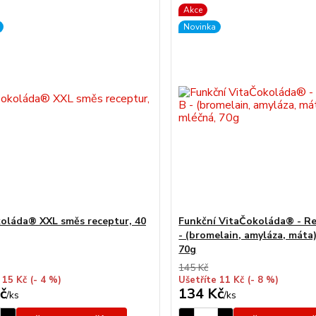
Akce
Novinka
oláda® XXL směs receptur, 40
Funkční VitaČokoláda® - Re
- (bromelain, amyláza, máta)
70g
145 Kč
 15 Kč
(- 4 %)
Ušetříte 11 Kč
(- 8 %)
č
134 Kč
/
ks
/
ks