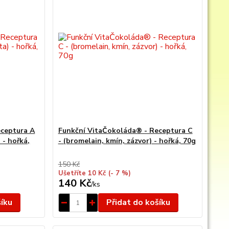
eceptura A
Funkční VitaČokoláda® - Receptura C
 - hořká,
- (bromelain, kmín, zázvor) - hořká, 70g
150 Kč
Ušetříte 10 Kč
(- 7 %)
140 Kč
/
ks
šíku
Přidat do košíku