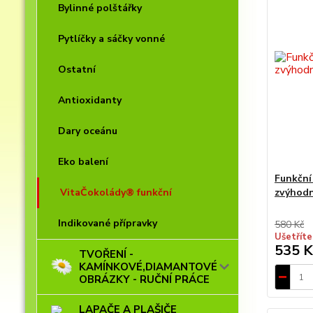
Bylinné polštářky
Pytlíčky a sáčky vonné
Ostatní
Antioxidanty
Dary oceánu
Eko balení
Funkční
VitaČokolády® funkční
zvýhod
Indikované přípravky
580 Kč
Ušetříte
535 K
TVOŘENÍ -
KAMÍNKOVÉ,DIAMANTOVÉ
OBRÁZKY - RUČNÍ PRÁCE
LAPAČE A PLAŠIČE