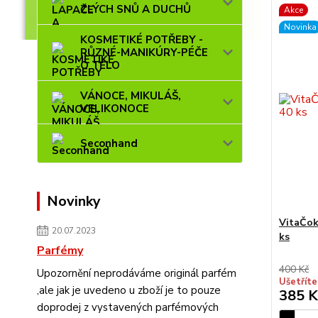
ZLÝCH SNŮ A DUCHŮ
Akce
Novinka
KOSMETIKÉ POTŘEBY -
RŮZNÉ-MANIKÚRY-PÉČE
O TĚLO
VÁNOCE, MIKULÁŠ,
VELIKONOCE
Seconhand
Novinky
VitaČok
20.07.2023
ks
Parfémy
400 Kč
Upozornění neprodáváme originál parfém
Ušetříte
,ale jak je uvedeno u zboží je to pouze
385 K
doprodej z vystavených parfémových