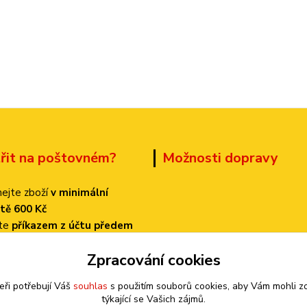
třit na poštovném?
Možnosti dopravy
ejte zboží
v minimální
tě 600 Kč
ťte
příkazem z účtu předem
 dopravu
PPL
Zpracování cookies
k bude činit
pouze 70 Kč!
eři potřebují Váš
souhlas
s použitím souborů cookies, aby Vám mohli z
týkající se Vašich zájmů.