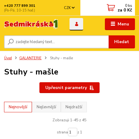
0
ks
+420 777 899 301
CZK
za
0 Kč
(Po-Pá, 10-15 hod.)
Menu
Hledat
Úvod
GALANTERIE
Stuhy - mašle
Stuhy - mašle
Upřesnit parametry
Nejnovější
Nejlevnější
Nejdražší
Zobrazuji 1-45 z 45
strana
z 1