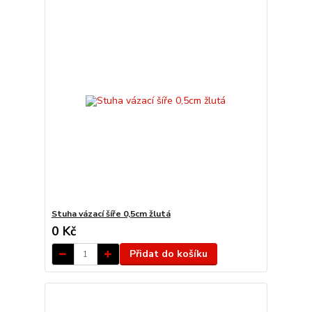
Stuha vázací šíře 0,5cm žlutá
0 Kč
Přidat do košíku