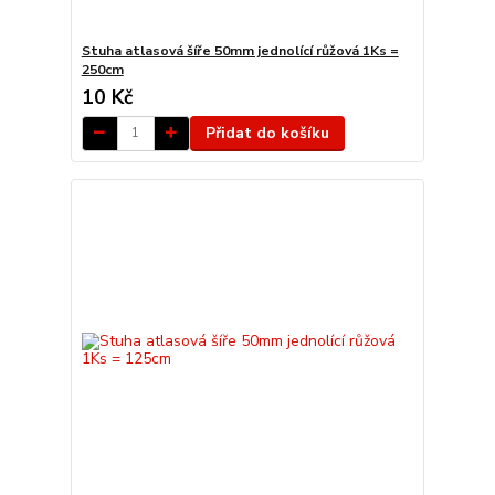
Stuha atlasová šíře 50mm jednolící růžová 1Ks =
250cm
10 Kč
Přidat do košíku