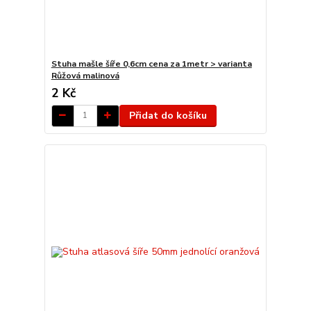
Stuha mašle šíře 0,6cm cena za 1metr > varianta
Růžová malinová
2 Kč
Přidat do košíku