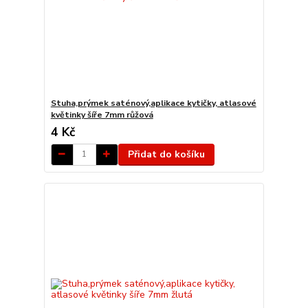
Stuha,prýmek saténový,aplikace kytičky, atlasové
květinky šíře 7mm růžová
4 Kč
Přidat do košíku