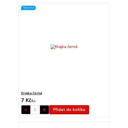
Novinka
Krajka černá
7 Kč
/
ks
Přidat do košíku