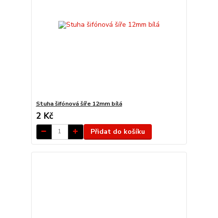
Stuha šifónová šíře 12mm bílá
2 Kč
Přidat do košíku