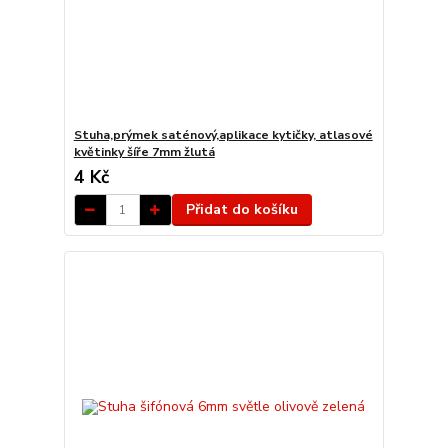
Stuha,prýmek saténový,aplikace kytičky, atlasové
květinky šíře 7mm žlutá
4 Kč
Přidat do košíku