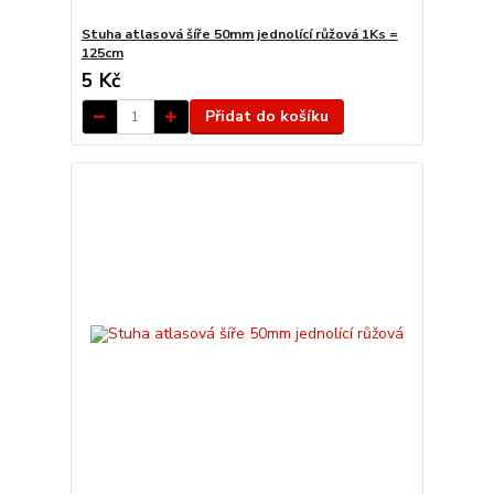
Stuha atlasová šíře 50mm jednolící růžová 1Ks =
125cm
5 Kč
Přidat do košíku