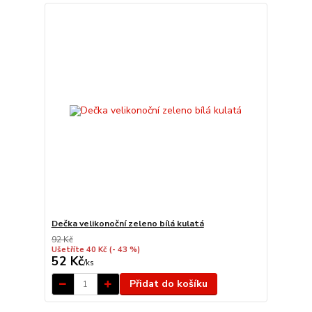
Dečka velikonoční zeleno bílá kulatá
92 Kč
Ušetříte 40 Kč
(- 43 %)
52 Kč
/
ks
Přidat do košíku