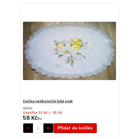
Dečka velikonoční bílá ovál
89 Kč
Ušetříte 31 Kč
(- 35 %)
58 Kč
/
ks
Přidat do košíku