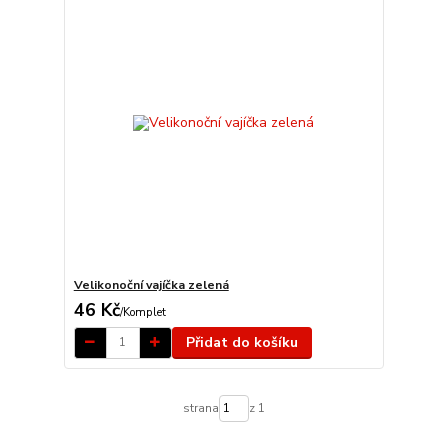
Velikonoční vajíčka zelená
46 Kč
/
Komplet
Přidat do košíku
strana
z 1