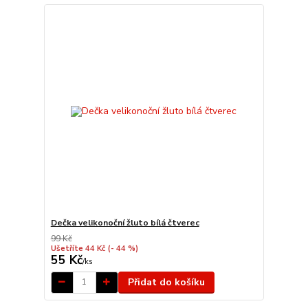
Dečka velikonoční žluto bílá čtverec
99 Kč
Ušetříte 44 Kč
(- 44 %)
55 Kč
/
ks
Přidat do košíku