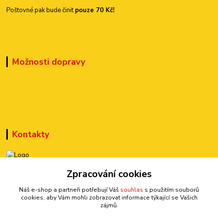
Poštovné pak bude činit
pouze 70 Kč!
Možnosti dopravy
Kontakty
+420 777 899 301
Zpracování cookies
(Po-Pá, 10-15 hod.)
Náš e-shop a partneři potřebují Váš
souhlas
s použitím souborů
cookies, aby Vám mohli zobrazovat informace týkající se Vašich
sedmi@kraska1.cz
zájmů.