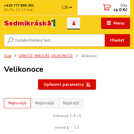
0
ks
+420 777 899 301
CZK
za
0 Kč
(Po-Pá, 10-15 hod.)
Menu
Hledat
Úvod
VÁNOCE, MIKULÁŠ, VELIKONOCE
Velikonoce
Velikonoce
Upřesnit parametry
Nejnovější
Nejlevnější
Nejdražší
Zobrazuji 1-6 z 6
strana
z 1