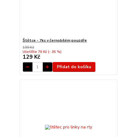
Štětce - 7ks v černobílém pouzdře
199 Kč
Ušetříte 70 Kč
(- 35 %)
129 Kč
Přidat do košíku