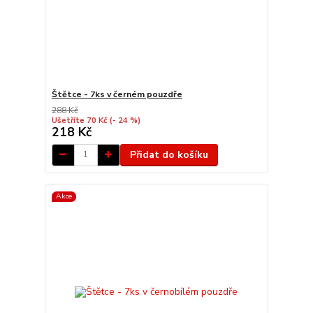
Štětce - 7ks v černém pouzdře
288 Kč
Ušetříte 70 Kč
(- 24 %)
218 Kč
Přidat do košíku
Akce