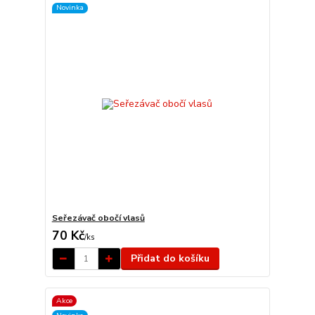
Novinka
Seřezávač obočí vlasů
70 Kč
/
ks
Přidat do košíku
Akce