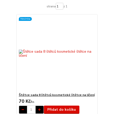
strana
z 1
Novinka
Štětce sada 8 štětců kosmetické štětce na líčení
70 Kč
/
ks
Přidat do košíku