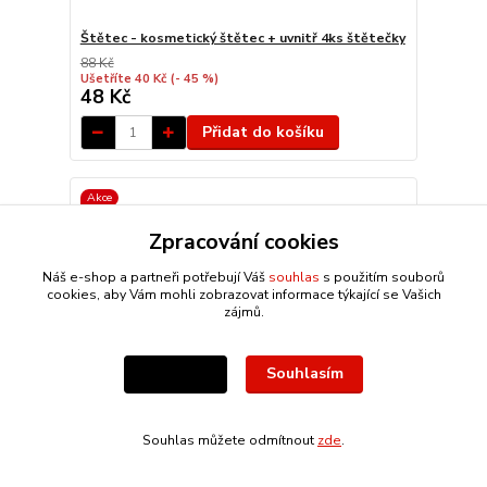
Štětec - kosmetický štětec + uvnitř 4ks štětečky
88 Kč
Ušetříte 40 Kč
(- 45 %)
48 Kč
Přidat do košíku
Akce
Zpracování cookies
Náš e-shop a partneři potřebují Váš
souhlas
s použitím souborů
cookies, aby Vám mohli zobrazovat informace týkající se Vašich
zájmů.
Souhlasím
Nastavení
Souhlas můžete odmítnout
zde
.