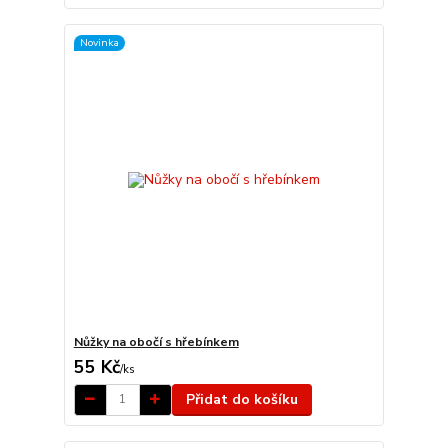
Novinka
Nůžky na obočí s hřebínkem
55 Kč
/
ks
Přidat do košíku