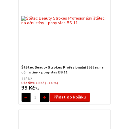
Štětec Beauty Strokes Profesionální štětec na
oční stíny - pony vlas BS 11
118 Kč
Ušetříte 19 Kč
(- 16 %)
99 Kč
/
Ks
Přidat do košíku