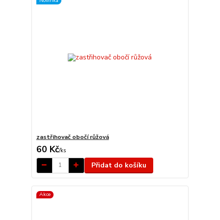
Novinka
zastřihovač obočí růžová
60 Kč
/
ks
Přidat do košíku
Akce