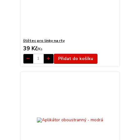
štětec pro linky na rty
39 Kč
/
Ks
Přidat do košíku