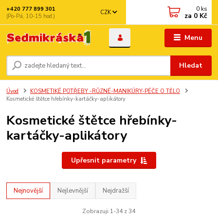
0
ks
+420 777 899 301
CZK
za
0 Kč
(Po-Pá, 10-15 hod.)
Menu
Hledat
Úvod
KOSMETIKÉ POTŘEBY -RŮZNÉ-MANIKÚRY-PÉČE O TĚLO
Kosmetické štětce hřebínky-kartáčky-aplikátory
Kosmetické štětce hřebínky-
kartáčky-aplikátory
Upřesnit parametry
Nejnovější
Nejlevnější
Nejdražší
Zobrazuji 1-34 z 34