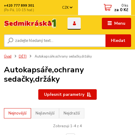
0
ks
+420 777 899 301
CZK
za
0 Kč
(Po-Pá, 10-15 hod.)
Menu
Hledat
Úvod
DĚTI
Autokapsáře,ochrany sedačky,držáky
Autokapsáře,ochrany
sedačky,držáky
Upřesnit parametry
Nejnovější
Nejlevnější
Nejdražší
Zobrazuji 1-4 z 4