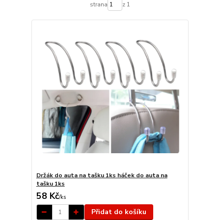
strana
z 1
Držák do auta na tašku 1ks háček do auta na
tašku 1ks
58 Kč
/
ks
Přidat do košíku