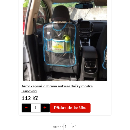
Autokapsář ochrana autosedačky modré
lemování
112 Kč
Přidat do košíku
strana
z 1