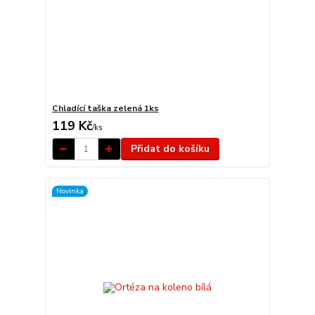
Chladící taška zelená 1ks
119 Kč
/
ks
Přidat do košíku
Novinka