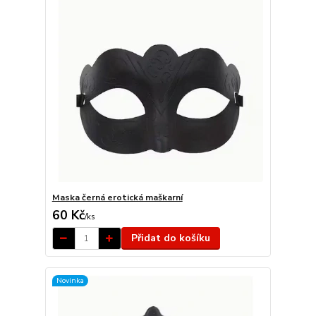
Maska černá erotická maškarní
60 Kč
/
ks
Přidat do košíku
Novinka