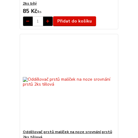
2ks bílý
85 Kč
/
ks
Přidat do košíku
Oddělovač prstů malíček na noze srovnání prstů
2ks tělová