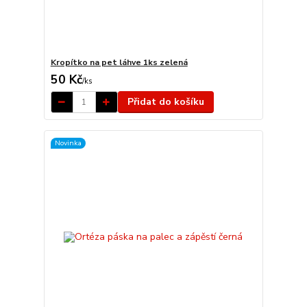
Kropítko na pet láhve 1ks zelená
50 Kč
/
ks
Přidat do košíku
Novinka