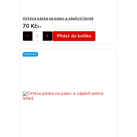
Ortéza páska na palec a zápěstí černá
70 Kč
/
ks
Přidat do košíku
Novinka