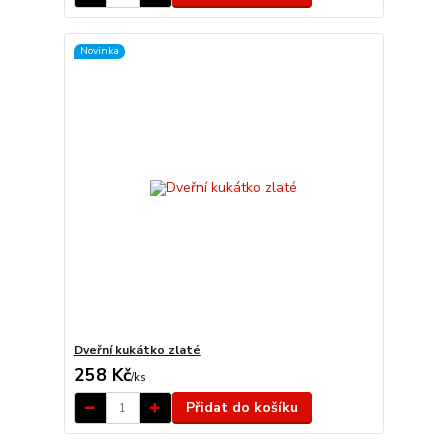
Novinka
Dveřní kukátko zlaté
258 Kč
/
ks
Přidat do košíku