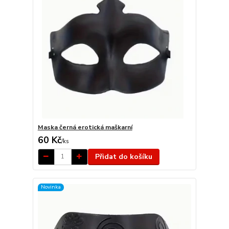
Maska černá erotická maškarní
60 Kč
/
ks
Přidat do košíku
Novinka