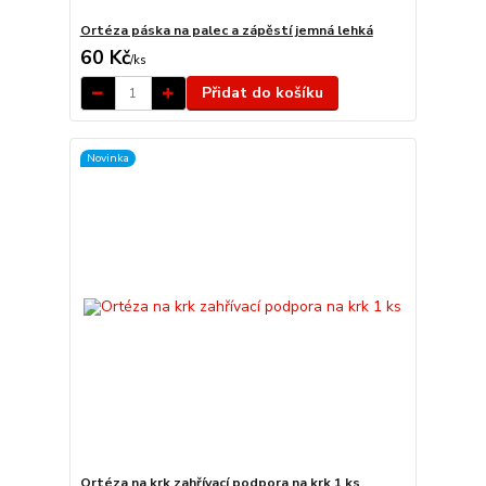
Ortéza páska na palec a zápěstí jemná lehká
60 Kč
/
ks
Přidat do košíku
Novinka
Ortéza na krk zahřívací podpora na krk 1 ks