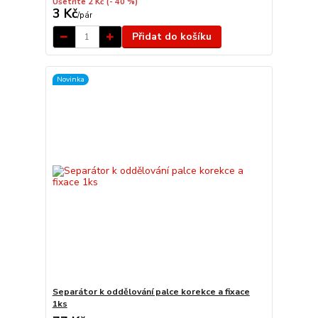
Ušetříte 2 Kč
(- 40 %)
3 Kč
/
pár
Přidat do košíku
Novinka
Separátor k oddělování palce korekce a fixace
1ks