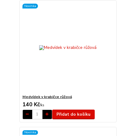
Novinka
Medvídek v krabičce růžová
140 Kč
/
ks
Přidat do košíku
Novinka