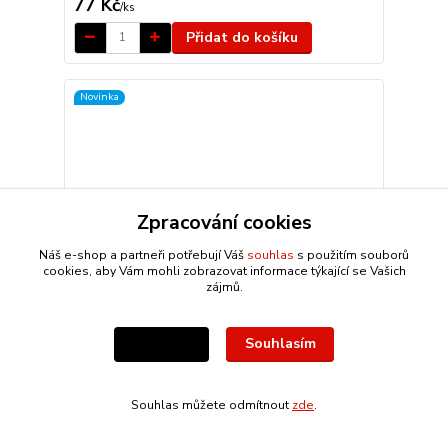
77 Kč
/
ks
Přidat do košíku
Novinka
Zpracování cookies
Náš e-shop a partneři potřebují Váš
souhlas
s použitím souborů
cookies, aby Vám mohli zobrazovat informace týkající se Vašich
zájmů.
Souhlasím
Nastavení
Srovnávač prstů bandáž na prsty na suchý zip 1ks
Souhlas můžete odmítnout
zde
.
15 Kč
/
ks