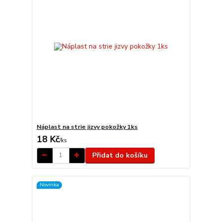
Náplast na strie jizvy pokožky 1ks
18 Kč
/
ks
Přidat do košíku
Novinka