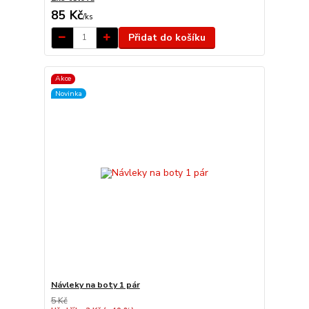
85 Kč
/
ks
Přidat do košíku
Akce
Novinka
Návleky na boty 1 pár
5 Kč