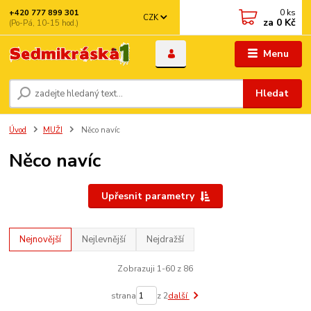
0
ks
+420 777 899 301
CZK
za
0 Kč
(Po-Pá, 10-15 hod.)
Menu
Hledat
Úvod
MUŽI
Něco navíc
Něco navíc
Upřesnit parametry
Nejnovější
Nejlevnější
Nejdražší
Zobrazuji 1-60 z 86
strana
z 2
další