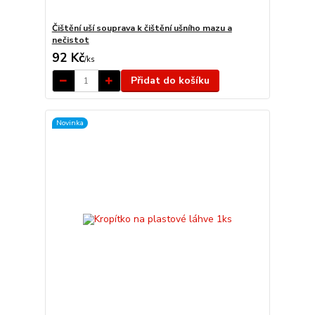
Čištění uší souprava k čištění ušního mazu a
nečistot
92 Kč
/
ks
Přidat do košíku
Novinka