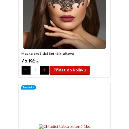
Maska erotická černá krajková
75 Kč
/
ks
Přidat do košíku
Novinka