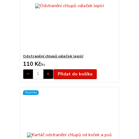
Odstranění chlupů váleček lepící
110 Kč
/
ks
Přidat do košíku
Novinka