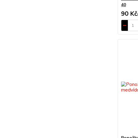
40
90 Kč
Ponožky