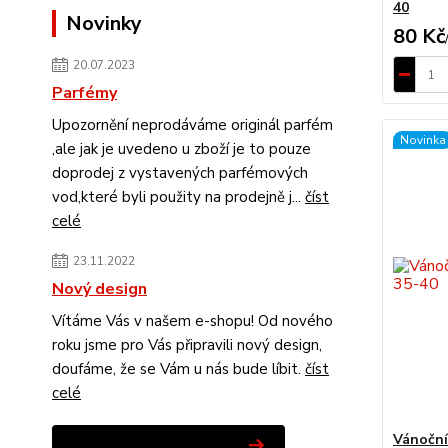
40
Novinky
80 Kč
20.07.2023
Parfémy
Upozornění neprodáváme originál parfém
Novinka
,ale jak je uvedeno u zboží je to pouze
doprodej z vystavených parfémových
vod,které byli použity na prodejně j...
číst
celé
23.11.2022
Nový design
Vítáme Vás v našem e-shopu! Od nového
roku jsme pro Vás připravili nový design,
doufáme, že se Vám u nás bude líbit.
číst
celé
Vánoční
Zobrazit všechny novinky