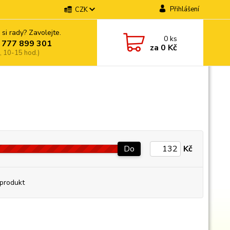
Přihlášení
CZK
 si rady? Zavolejte.
0
ks
 777 899 301
za
0 Kč
, 10-15 hod.)
Do
Kč
produkt