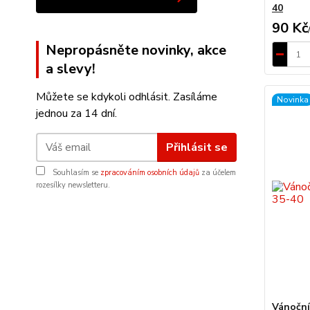
40
90 Kč
Nepropásněte novinky, akce
a slevy!
Můžete se kdykoli odhlásit. Zasíláme
Novinka
jednou za 14 dní.
Přihlásit se
Souhlasím se
zpracováním osobních údajů
za účelem
rozesílky newsletteru.
Vánoční