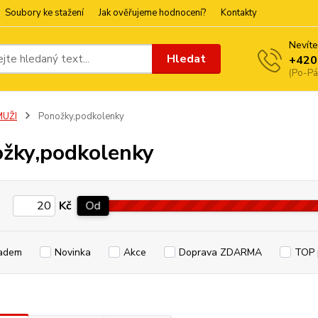
Soubory ke stažení
Jak ověřujeme hodnocení?
Kontakty
Nevíte
Hledat
+420
(Po-Pá
MUŽI
Ponožky,podkolenky
žky,podkolenky
Kč
Od
adem
Novinka
Akce
Doprava ZDARMA
TOP 