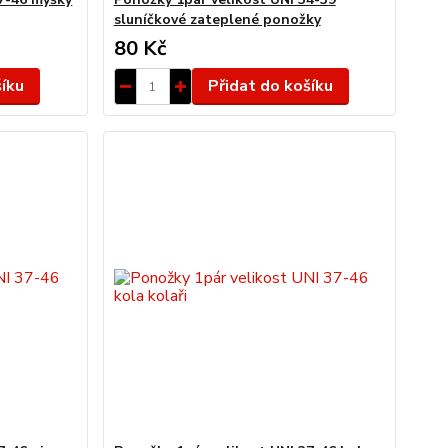
sluníčkové zateplené ponožky
80 Kč
šíku
Přidat do košíku