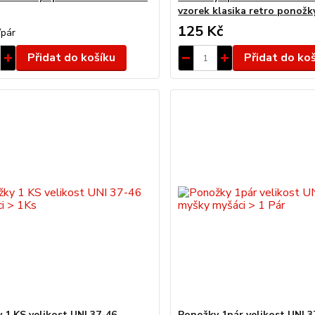
vzorek klasika retro ponožk
125 Kč
/
pár
Přidat do košíku
Přidat do ko
 1 KS velikost UNI 37-46
Ponožky 1pár velikost UNI 