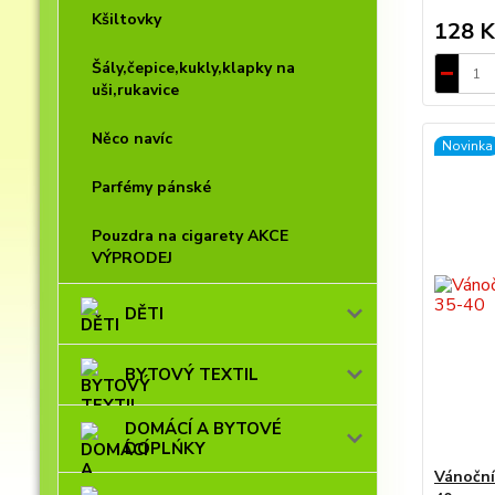
Kšiltovky
128 K
Šály,čepice,kukly,klapky na
uši,rukavice
Něco navíc
Novinka
Parfémy pánské
Pouzdra na cigarety AKCE
VÝPRODEJ
DĚTI
BYTOVÝ TEXTIL
DOMÁCÍ A BYTOVÉ
DOPLŃKY
Vánoční