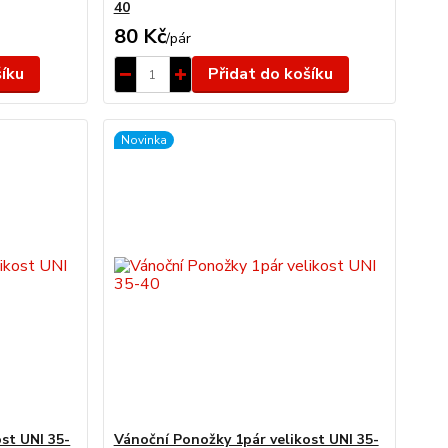
40
80 Kč
/
pár
šíku
Přidat do košíku
Novinka
st UNI 35-
Vánoční Ponožky 1pár velikost UNI 35-