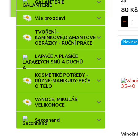
40
GALANTERIE
80 Kč
Vše pro zdaví
TVOŘENÍ -
KAMÍNKOVÉ,DIAMANTOVÉ
Novinka
OBRÁZKY - RUČNÍ PRÁCE
LAPAČE A PLAŠIČE
ZLÝCH SNŮ A DUCHŮ
KOSMETIKÉ POTŘEBY -
RŮZNÉ-MANIKÚRY-PÉČE
O TĚLO
VÁNOCE, MIKULÁŠ,
VELIKONOCE
Seconhand
Vánoční