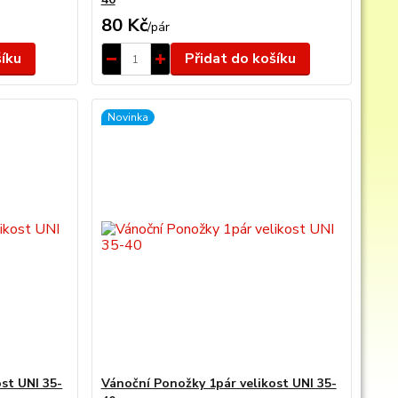
80 Kč
/
pár
šíku
Přidat do košíku
Novinka
st UNI 35-
Vánoční Ponožky 1pár velikost UNI 35-