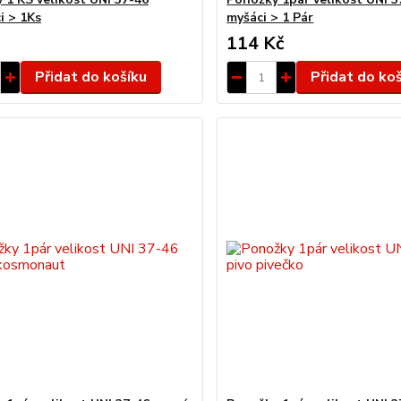
i > 1Ks
myšáci > 1 Pár
114 Kč
Přidat do košíku
Přidat do ko