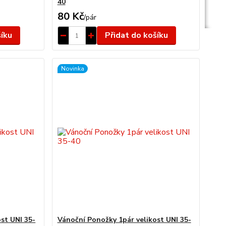
40
80 Kč
/
pár
šíku
Přidat do košíku
Novinka
st UNI 35-
Vánoční Ponožky 1pár velikost UNI 35-