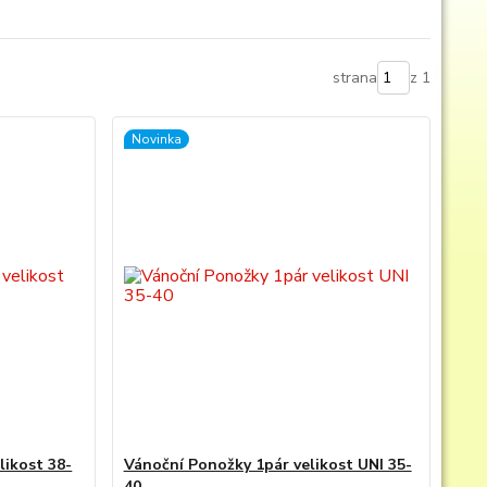
strana
z 1
Novinka
likost 38-
Vánoční Ponožky 1pár velikost UNI 35-
40