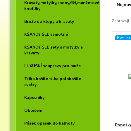
Kravaty,motýlky,spony,fiží,manžetové
Nejnov
knoflíky
Zobrazuji 
Brože do klopy a kravaty
KŠANDY ŠLE samotné
Novinka
KŠANDY ŠLE sety s motýlky a
kravaty
LUXUSNÍ soupravy pro muže
Trika košile tílka polokošile
svetry
Kapesníky
Oblečení
Pásek opasek do kalhoty
Ponožky