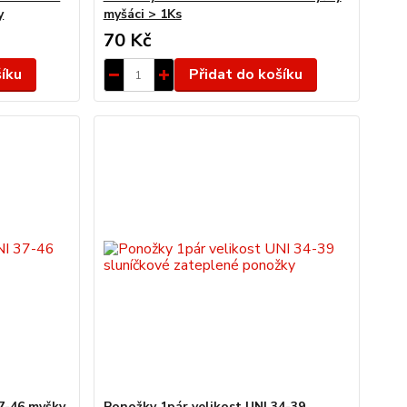
y
myšáci > 1Ks
70 Kč
šíku
Přidat do košíku
37-46 myšky
Ponožky 1pár velikost UNI 34-39