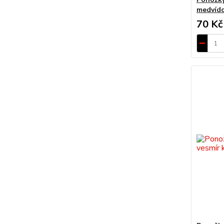
medvídc
70 Kč