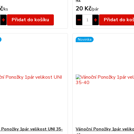
č
20 Kč
/
ks
/
pár
Přidat do košíku
Přidat do ko
Novinka
 Ponožky 1pár velikost UNI 35-
Vánoční Ponožky 1pár veliko