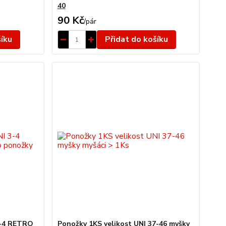
40
90 Kč
/
pár
šíku
Přidat do košíku
3-4 RETRO
Ponožky 1KS velikost UNI 37-46 myšky