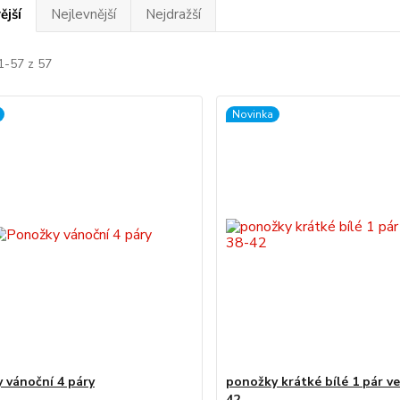
ější
Nejlevnější
Nejdražší
1-57 z 57
Novinka
 vánoční 4 páry
ponožky krátké bílé 1 pár ve
42