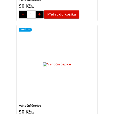
90 Kč
/
ks
Přidat do košíku
Novinka
Vánoční čepice
90 Kč
/
ks