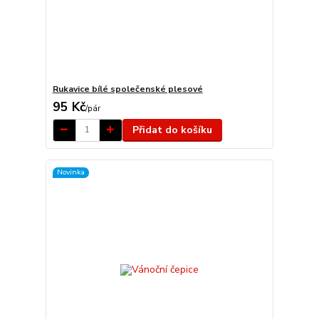
Rukavice bílé společenské plesové
95 Kč
/
pár
Přidat do košíku
Novinka