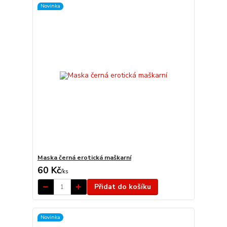
Novinka
Maska černá erotická maškarní
60 Kč
/
ks
Přidat do košíku
Novinka