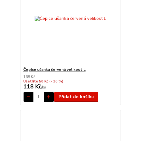
Čepice ušanka červená velikost L
168 Kč
Ušetříte 50 Kč
(- 30 %)
118 Kč
/
ks
Přidat do košíku