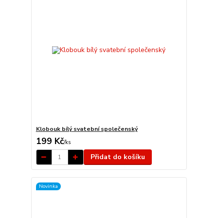
Klobouk bílý svatební společenský
199 Kč
/
ks
Přidat do košíku
Novinka