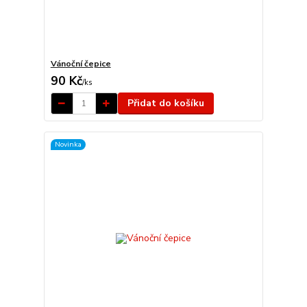
Vánoční čepice
90 Kč
/
ks
Přidat do košíku
Novinka