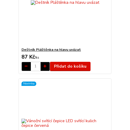
Deštník Pláštěnka na hlavu uvázat
87 Kč
/
ks
Přidat do košíku
Novinka