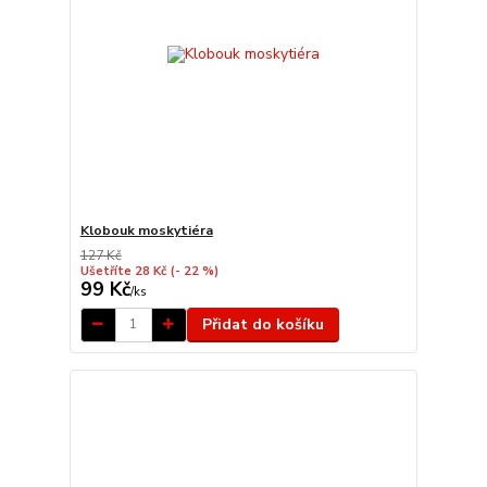
Klobouk moskytiéra
127 Kč
Ušetříte 28 Kč
(- 22 %)
99 Kč
/
ks
Přidat do košíku