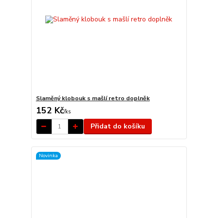
Slaměný klobouk s mašlí retro doplněk
152 Kč
/
ks
Přidat do košíku
Novinka