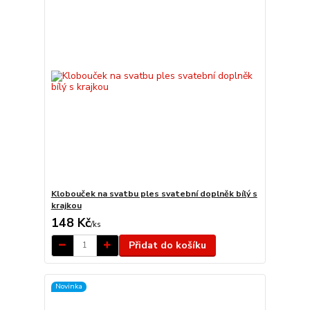
Klobouček na svatbu ples svatební doplněk bílý s
krajkou
148 Kč
/
ks
Přidat do košíku
Novinka