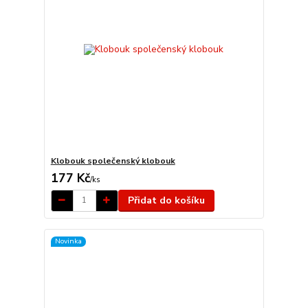
Klobouk společenský klobouk
177 Kč
/
ks
Přidat do košíku
Novinka