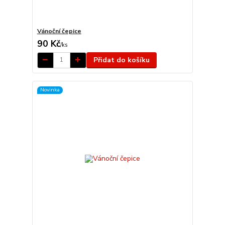
Vánoční čepice
90 Kč
/
ks
Přidat do košíku
Novinka