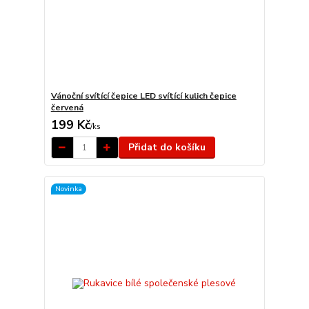
Vánoční svítící čepice LED svítící kulich čepice
červená
199 Kč
/
ks
Přidat do košíku
Novinka