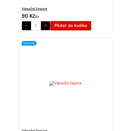
Vánoční čepice
90 Kč
/
ks
Přidat do košíku
Novinka
Vánoční čepice