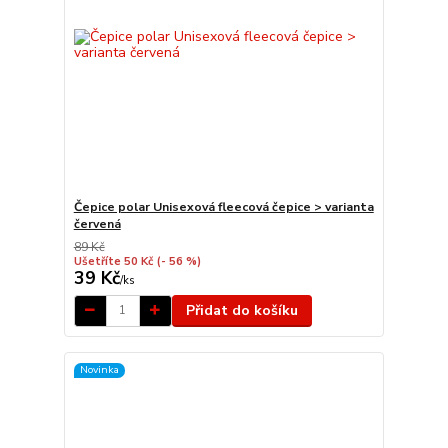
Čepice polar Unisexová fleecová čepice > varianta
červená
89 Kč
Ušetříte 50 Kč
(- 56 %)
39 Kč
/
ks
Přidat do košíku
Novinka