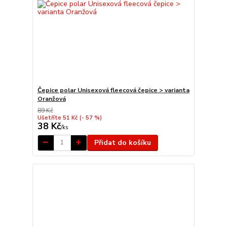
Čepice polar Unisexová fleecová čepice > varianta
Oranžová
89 Kč
Ušetříte 51 Kč
(- 57 %)
38 Kč
/
ks
Přidat do košíku