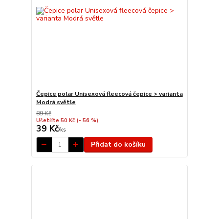
Čepice polar Unisexová fleecová čepice > varianta
Modrá světle
89 Kč
Ušetříte 50 Kč
(- 56 %)
39 Kč
/
ks
Přidat do košíku