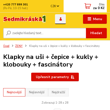
0
ks
+420 777 899 301
CZK
za
0 Kč
(Po-Pá, 10-15 hod.)
Menu
Hledat
Úvod
ŽENY
Klapky na uši + čepice + kukly + klobouky + fascinátory
Klapky na uši + čepice + kukly +
klobouky + fascinátory
Upřesnit parametry
Nejnovější
Nejlevnější
Nejdražší
Zobrazuji 1-28 z 28