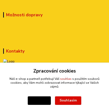
Možnosti dopravy
Kontakty
+420 777 899 301
Zpracování cookies
(Po-Pá, 10-15 hod.)
Náš e-shop a partneři potřebují Váš
souhlas
s použitím souborů
cookies, aby Vám mohli zobrazovat informace týkající se Vašich
sedmi@kraska1.cz
zájmů.
Souhlasím
Nastavení