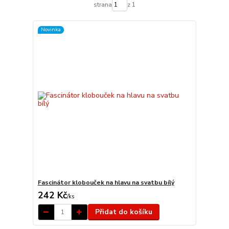
strana
z 1
Novinka
Fascinátor klobouček na hlavu na svatbu bílý
242 Kč
/
ks
Přidat do košíku