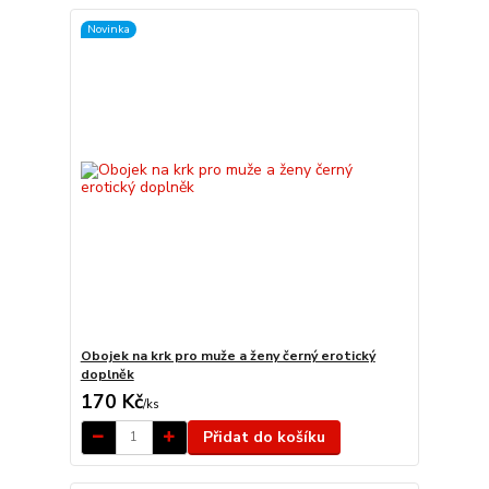
Novinka
Obojek na krk pro muže a ženy černý erotický
doplněk
170 Kč
/
ks
Přidat do košíku