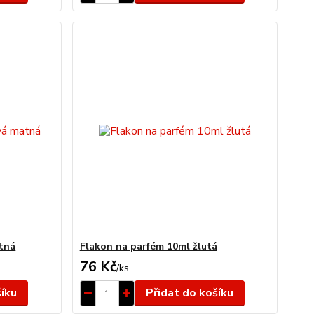
tná
Flakon na parfém 10ml žlutá
76 Kč
/
ks
šíku
Přidat do košíku