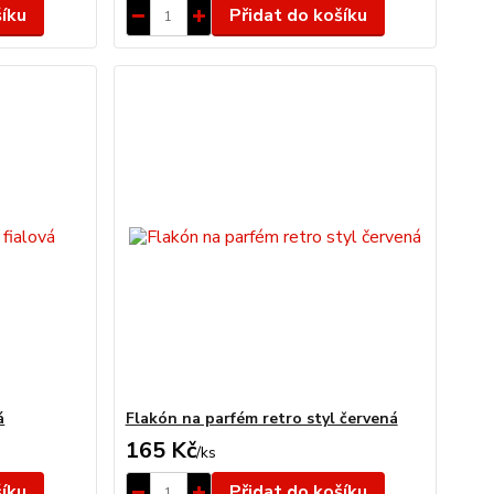
šíku
Přidat do košíku
á
Flakón na parfém retro styl červená
165 Kč
/
ks
šíku
Přidat do košíku