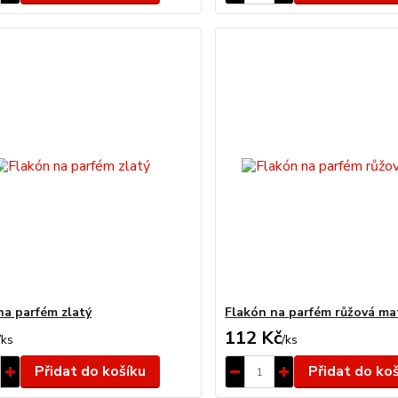
na parfém zlatý
Flakón na parfém růžová ma
112 Kč
/
ks
/
ks
Přidat do košíku
Přidat do ko