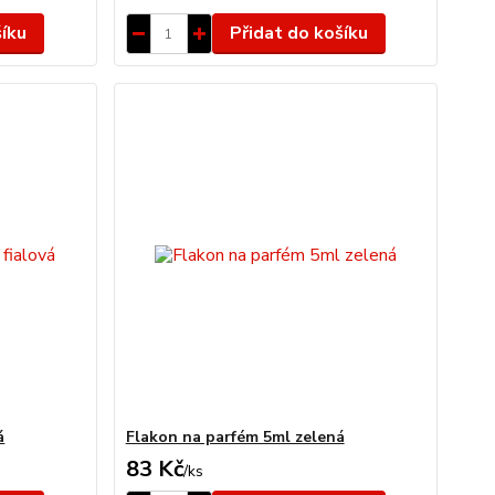
šíku
Přidat do košíku
á
Flakon na parfém 5ml zelená
83 Kč
/
ks