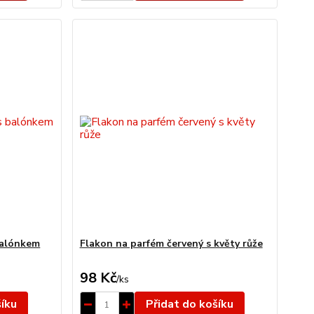
balónkem
Flakon na parfém červený s květy růže
98 Kč
/
ks
šíku
Přidat do košíku