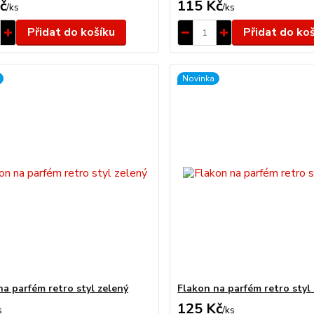
č
115 Kč
/
ks
/
ks
Přidat do košíku
Přidat do ko
Novinka
na parfém retro styl zelený
Flakon na parfém retro styl
125 Kč
s
/
ks