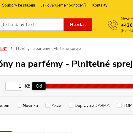
Soubory ke stažení
Jak ověřujeme hodnocení?
Kontakty
Nevíte
Hledat
+420
(Po-Pá
ŽENY
Flakóny na parfémy - Plnitelné spreje
óny na parfémy - Plnitelné spre
Kč
Od
adem
Novinka
Akce
Doprava ZDARMA
TOP 