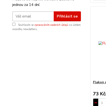
jednou za 14 dní.
Přihlásit se
Souhlasím se
zpracováním osobních údajů
za účelem
rozesílky newsletteru.
Flakon 
73 Kč