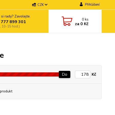
Přihlášení
CZK
 si rady? Zavolejte.
0
ks
 777 899 301
za
0 Kč
, 10-15 hod.)
je
Do
Kč
produkt