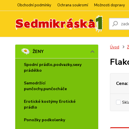
Obchodní podmínky
Ochrana soukromí
Možnosti dopravy
Úvod
ŽENY
Flak
Spodní prádlo,podvazky,sexy
prádélko
Cena:
Samodržící
punčochy,punčocháče
Erotické kostýmy Erotické
Skl
prádlo
Ponožky podkolenky