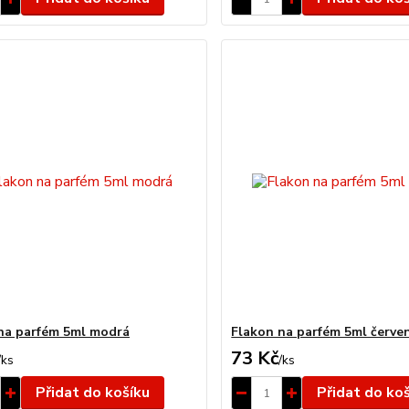
na parfém 5ml modrá
Flakon na parfém 5ml červe
73 Kč
/
ks
/
ks
Přidat do košíku
Přidat do ko