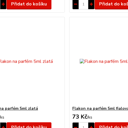
Přidat do košíku
Přidat do ko
na parfém 5ml zlatá
Flakon na parfém 5ml fialov
73 Kč
/
ks
/
ks
Přidat do košíku
Přidat do ko