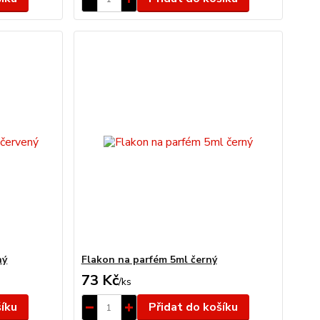
ný
Flakon na parfém 5ml černý
73 Kč
/
ks
šíku
Přidat do košíku