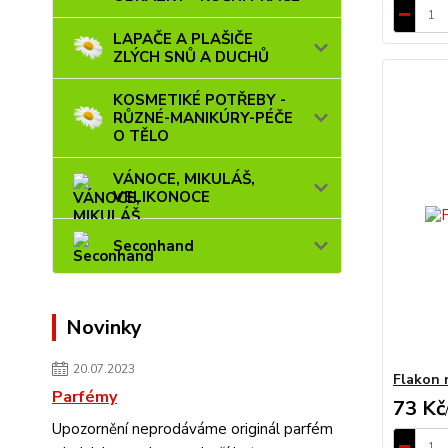
LAPAČE A PLAŠIČE
ZLÝCH SNŮ A DUCHŮ
KOSMETIKÉ POTŘEBY -
RŮZNÉ-MANIKÚRY-PÉČE
O TĚLO
VÁNOCE, MIKULÁŠ,
VELIKONOCE
Seconhand
Novinky
20.07.2023
Flakon 
Parfémy
73 Kč
Upozornění neprodáváme originál parfém