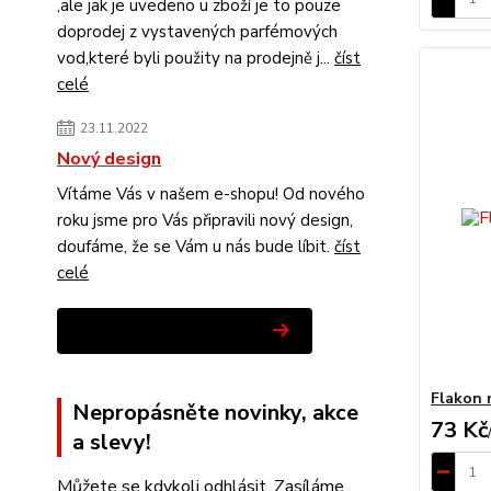
,ale jak je uvedeno u zboží je to pouze
doprodej z vystavených parfémových
vod,které byli použity na prodejně j...
číst
celé
23.11.2022
Nový design
Vítáme Vás v našem e-shopu! Od nového
roku jsme pro Vás připravili nový design,
doufáme, že se Vám u nás bude líbit.
číst
celé
Zobrazit všechny novinky
Flakon 
Nepropásněte novinky, akce
73 Kč
a slevy!
Můžete se kdykoli odhlásit. Zasíláme