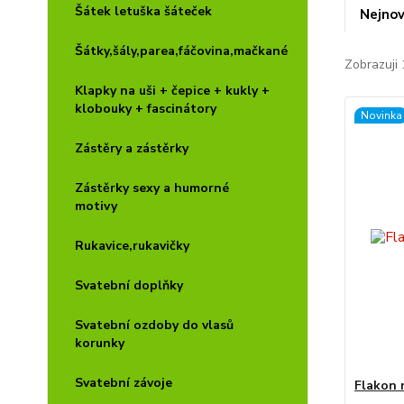
Šátek letuška šáteček
Nejnov
Šátky,šály,parea,fáčovina,mačkané
Zobrazuji 
Klapky na uši + čepice + kukly +
klobouky + fascinátory
Novinka
Zástěry a zástěrky
Zástěrky sexy a humorné
motivy
Rukavice,rukavičky
Svatební doplňky
Svatební ozdoby do vlasů
korunky
Svatební závoje
Flakon n