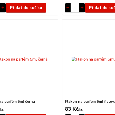
Přidat do košíku
Přidat do ko
na parfém 5ml černá
Flakon na parfém 5ml fialov
83 Kč
/
ks
/
ks