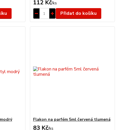
112 Kč
/
ks
šíku
Přidat do košíku
 modrý
Flakon na parfém 5ml červená tlumená
83 Kč
/
ks