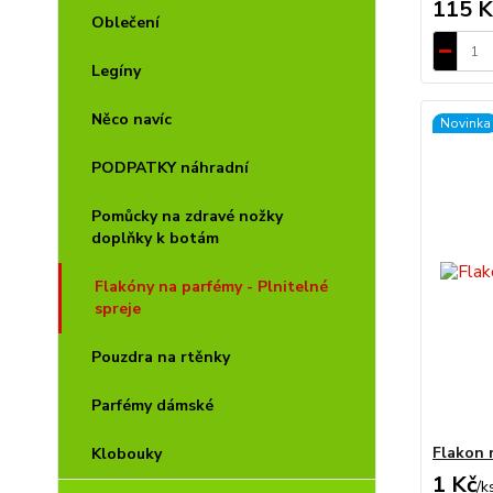
115 K
Oblečení
Legíny
Něco navíc
Novinka
PODPATKY náhradní
Pomůcky na zdravé nožky
doplňky k botám
Flakóny na parfémy - Plnitelné
spreje
Pouzdra na rtěnky
Parfémy dámské
Flakon 
Klobouky
1 Kč
/
k