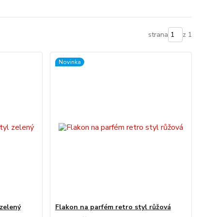
strana
z 1
Novinka
 zelený
Flakon na parfém retro styl růžová