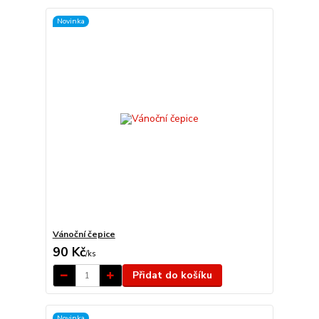
Novinka
Vánoční čepice
90 Kč
/
ks
Přidat do košíku
Novinka