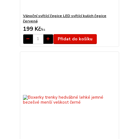
Vánoční svítící čepice LED svítící kulich čepice
červená
199 Kč
/
ks
Přidat do košíku