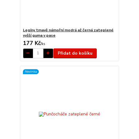
Legíny tmavě námořní modrá až černá zateplené
vyšší guma v pase
177 Kč
/
ks
Přidat do košíku
Novinka