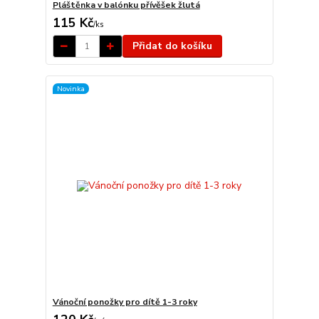
Pláštěnka v balónku přívěšek žlutá
115 Kč
/
ks
Přidat do košíku
Novinka
Vánoční ponožky pro dítě 1-3 roky