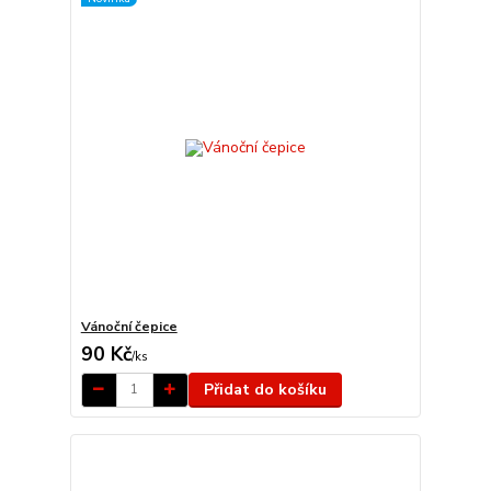
Vánoční čepice
90 Kč
/
ks
Přidat do košíku