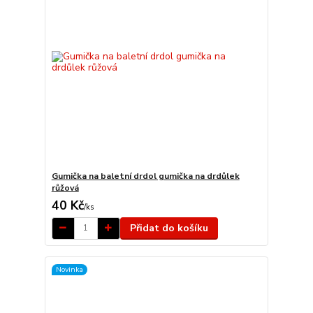
Gumička na baletní drdol gumička na drdůlek
růžová
40 Kč
/
ks
Přidat do košíku
Novinka