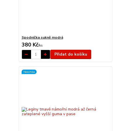
Spodnička sukně modrá
380 Kč
/
ks
Přidat do košíku
Novinka