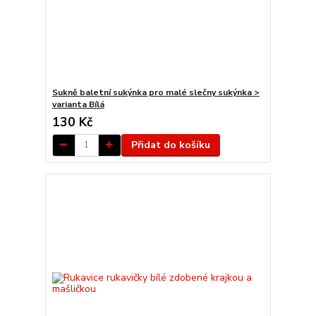
Sukně baletní sukýnka pro malé slečny sukýnka >
varianta Bílá
130 Kč
Přidat do košíku