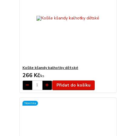
Košile kšandy kalhotky dětské
266 Kč
/
ks
Přidat do košíku
Novinka