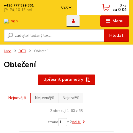
0
ks
+420 777 899 301
CZK
za
0 Kč
(Po-Pá, 10-15 hod.)
Menu
Hledat
Úvod
DĚTI
Oblečení
Oblečení
Upřesnit parametry
Nejnovější
Nejlevnější
Nejdražší
Zobrazuji 1-60 z 68
strana
z 2
další