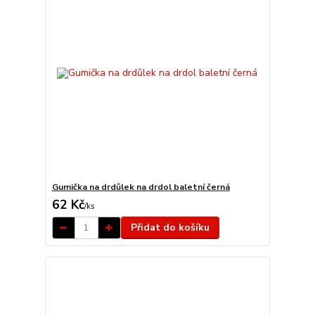
Gumička na drdůlek na drdol baletní černá
62 Kč
/
ks
Přidat do košíku