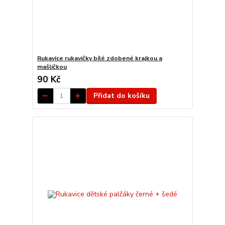
Rukavice rukavičky bílé zdobené krajkou a
mašličkou
90 Kč
Přidat do košíku