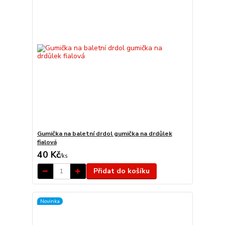
Gumička na baletní drdol gumička na drdůlek
fialová
40 Kč
/
ks
Přidat do košíku
Novinka