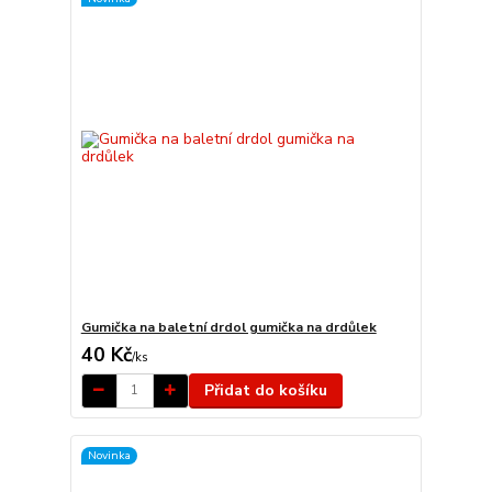
Gumička na baletní drdol gumička na drdůlek
40 Kč
/
ks
Přidat do košíku
Novinka