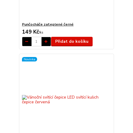
Punčocháče zateplené černé
149 Kč
/
ks
Přidat do košíku
Novinka