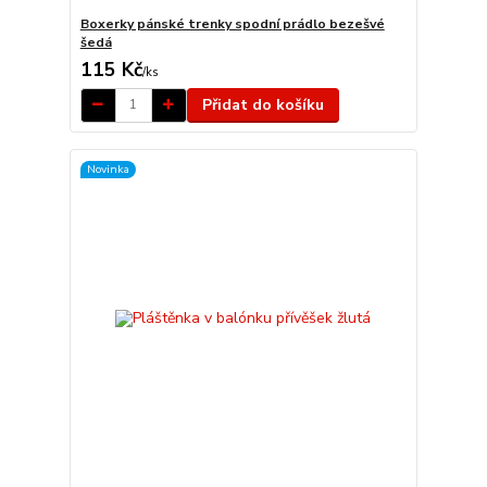
Boxerky pánské trenky spodní prádlo bezešvé
šedá
115 Kč
/
ks
Přidat do košíku
Novinka