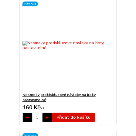
Novinka
Nesmeky protiskluzové návleky na boty
nastavitelné
160 Kč
/
ks
Přidat do košíku
Novinka