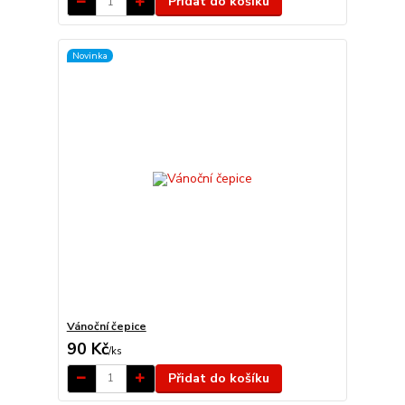
Přidat do košíku
Novinka
Vánoční čepice
90 Kč
/
ks
Přidat do košíku