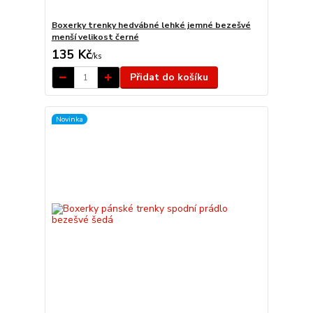
Boxerky trenky hedvábné lehké jemné bezešvé
menší velikost černé
135 Kč
/
ks
Přidat do košíku
Novinka