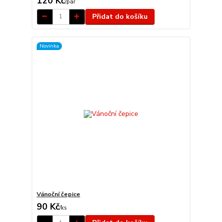
120 Kč
/
pár
Přidat do košíku
Novinka
Vánoční čepice
90 Kč
/
ks