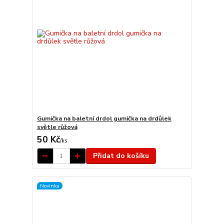
Gumička na baletní drdol gumička na drdůlek
světle růžová
50 Kč
/
ks
Přidat do košíku
Novinka