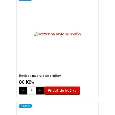
Řetízek na brýle se srdíčky
80 Kč
/
ks
Přidat do košíku
Novinka