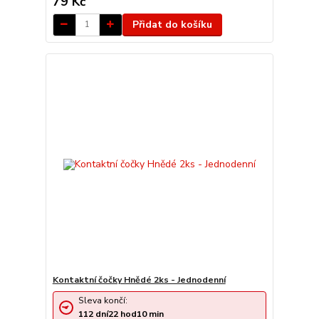
79 Kč
Přidat do košíku
Kontaktní čočky Hnědé 2ks - Jednodenní
Sleva končí:
112
dní
22
hod
10
min