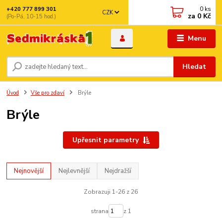
0
ks
+420 777 899 301
CZK
za
0 Kč
(Po-Pá, 10-15 hod.)
Menu
Hledat
Úvod
Vše pro zdaví
Brýle
Brýle
Upřesnit parametry
Nejnovější
Nejlevnější
Nejdražší
Zobrazuji 1-26 z 26
strana
z 1