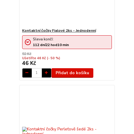
Kontaktní čočky Fialové 2ks - Jednodenní
Sleva končí:
112
dní
22
hod
10
min
92 Kč
Ušetříte 46 Kč
(- 50 %)
46 Kč
Přidat do košíku