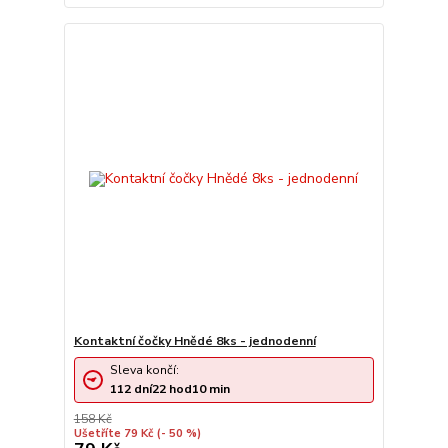
Kontaktní čočky Hnědé 8ks - jednodenní
Sleva končí:
112
dní
22
hod
10
min
158 Kč
Ušetříte 79 Kč
(- 50 %)