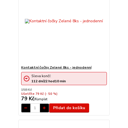
Kontaktní čočky Zelené 8ks - jednodenní
Sleva končí:
112
dní
22
hod
10
min
158 Kč
Ušetříte 79 Kč
(- 50 %)
79 Kč
/
Komplet
Přidat do košíku