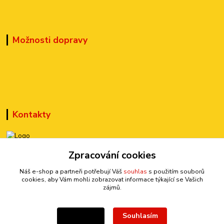
Možnosti dopravy
Kontakty
+420 777 899 301
Zpracování cookies
(Po-Pá, 10-15 hod.)
Náš e-shop a partneři potřebují Váš
souhlas
s použitím souborů
cookies, aby Vám mohli zobrazovat informace týkající se Vašich
sedmi@kraska1.cz
zájmů.
Souhlasím
Nastavení