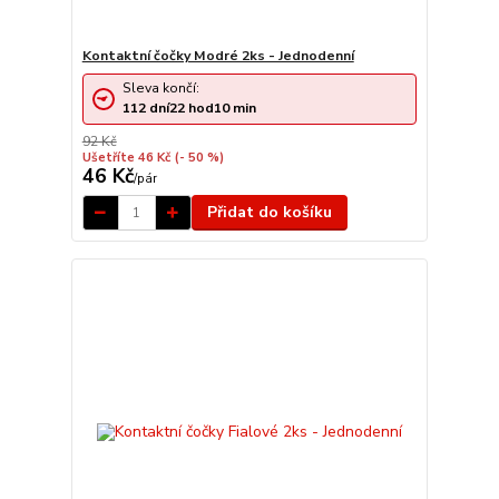
Kontaktní čočky Modré 2ks - Jednodenní
Sleva končí:
112
dní
22
hod
10
min
92 Kč
Ušetříte 46 Kč
(- 50 %)
46 Kč
/
pár
Přidat do košíku