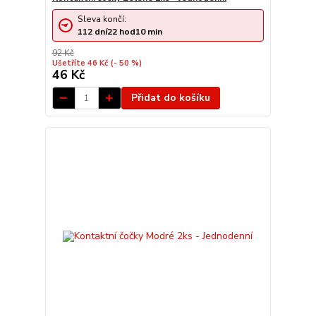
Sleva končí:
112
dní
22
hod
10
min
92 Kč
Ušetříte 46 Kč
(- 50 %)
46 Kč
Přidat do košíku