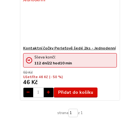
Kontaktní čočky Perleťově šedé 2ks - Jednodenní
Sleva končí:
112
dní
22
hod
10
min
92 Kč
Ušetříte 46 Kč
(- 50 %)
46 Kč
Přidat do košíku
strana
z 1