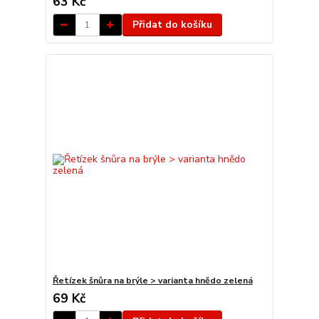
63 Kč
Přidat do košíku
Řetízek šnůra na brýle > varianta hnědo zelená
69 Kč