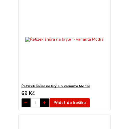
Řetízek šnůra na brýle > varianta Modrá
69 Kč
Přidat do košíku