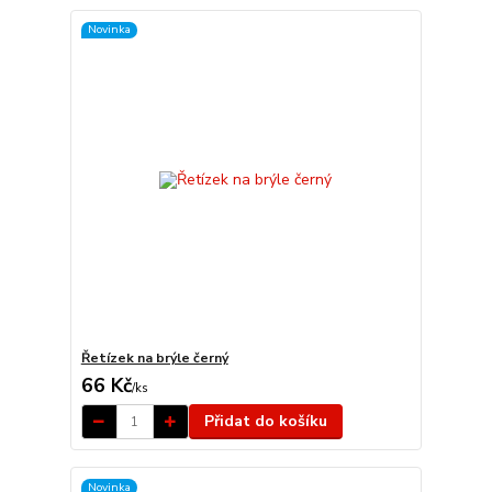
Novinka
Řetízek na brýle černý
66 Kč
/
ks
Přidat do košíku
Novinka