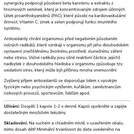
synergicky podporují působení beta karotenu a extraktu z
hroznových semínek, který je koncentrovaným zdrojem účinných
látek proanthokyanidinů (PAC), které působí na kardiovaskulární
činnost. Vitamin C, zinek a selen podporují funkci imunitního
systému.
Antioxidanty chrání organismus před negativním působením
volných radikálů, které vznikají v organismu při jeho dlouhodobém
vystavení znečištěnému životnímu prostředí, slunečnímu záření
nebo stresu. Volné radikály jsou silně reaktivní částice, jejichž
nadbytek z dlouhodobého hlediska v organismu způsobuje tzv.
oxidativní stres, který může být příčinou mnoha onemocnění.
Zvýšený příjem antioxidantů se doporučuje lidem s vysokým
fyzickým nebo psychickým vytížením, kuřákům, zaměstnancům
rizikových provozů, sportovcům, řidičům apod.
Užívání:
Dospělí 1 kapsle 1-2 x denně. Kapsli spolkněte a zapijte
dostatečným množstvím tekutiny.
Skladování:
Na suchém a chladném místě, v uzavřeném obalu,
mimo dosah dětí! Minimální trvanlivost do data uvedeného na