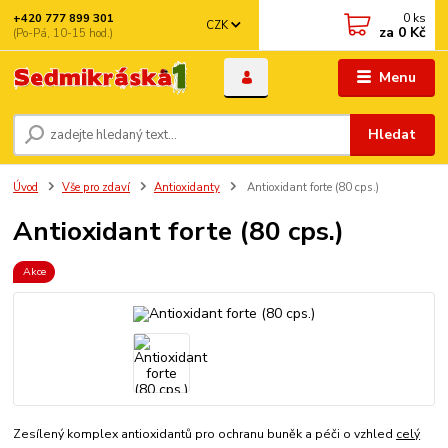
0
ks
+420 777 899 301
CZK
za
0 Kč
(Po-Pá, 10-15 hod.)
Menu
Hledat
Úvod
Vše pro zdaví
Antioxidanty
Antioxidant forte (80 cps.)
Antioxidant forte (80 cps.)
Akce
Zesílený komplex antioxidantů pro ochranu buněk a péči o vzhled
celý