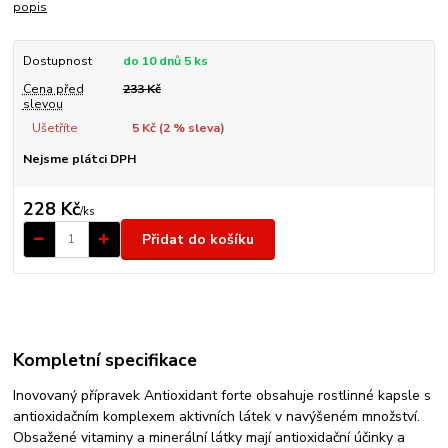
popis
Dostupnost
do 10 dnů 5 ks
Cena před
233 Kč
slevou
Ušetříte
5 Kč (
2
% sleva)
Nejsme plátci DPH
228 Kč
/
ks
Přidat do košíku
Kompletní specifikace
Inovovaný přípravek Antioxidant forte obsahuje rostlinné kapsle s
antioxidačním komplexem aktivních látek v navýšeném množství.
Obsažené vitaminy a minerální látky mají antioxidační účinky a