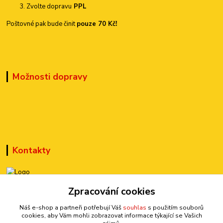
Zvolte dopravu
PPL
Poštovné pak bude činit
pouze 70 Kč!
Možnosti dopravy
Kontakty
+420 777 899 301
Zpracování cookies
(Po-Pá, 10-15 hod.)
Náš e-shop a partneři potřebují Váš
souhlas
s použitím souborů
cookies, aby Vám mohli zobrazovat informace týkající se Vašich
sedmi@kraska1.cz