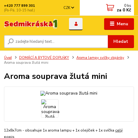
0
ks
+420 777 899 301
CZK
za
0 Kč
(Po-Pá, 10-15 hod.)
Menu
Hledat
Úvod
DOMÁCÍ A BYTOVÉ DOPLŃKY
Aroma lampy svíčky stojánky
Aroma souprava žlutá mini
Aroma souprava žlutá mini
12x8x7cm - obsahuje 1x aroma lampu + 1x olejíček + 1x svíčka
celý
popis