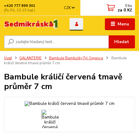
0
ks
+420 777 899 301
CZK
za
0 Kč
(Po-Pá, 10-15 hod.)
Menu
Hledat
Úvod
GALANTERIE
Bambule,Bambulky,Tyl,Organza
Bambule
králičí červená tmavě průměr 7 cm
Bambule králičí červená tmavě
průměr 7 cm