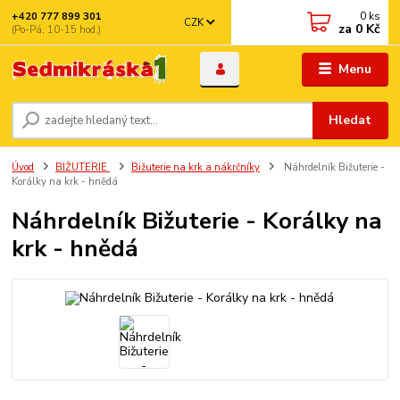
0
ks
+420 777 899 301
CZK
za
0 Kč
(Po-Pá, 10-15 hod.)
Menu
Hledat
Úvod
BIŽUTERIE
Bižuterie na krk a nákrčníky
Náhrdelník Bižuterie -
Korálky na krk - hnědá
Náhrdelník Bižuterie - Korálky na
krk - hnědá