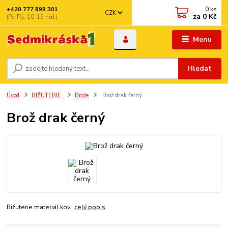
0
ks
+420 777 899 301
CZK
za
0 Kč
(Po-Pá, 10-15 hod.)
Menu
Hledat
Úvod
BIŽUTERIE
Brože
Brož drak černý
Brož drak černý
Bižuterie materiál kov.
celý popis