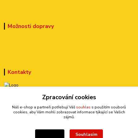
Možnosti dopravy
Kontakty
Zpracování cookies
+420 777 899 301
(Po-Pá, 10-15 hod.)
Náš e-shop a partneři potřebují Váš
souhlas
s použitím souborů
cookies, aby Vám mohli zobrazovat informace týkající se Vašich
sedmi@kraska1.cz
zájmů.
Souhlasím
Nastavení