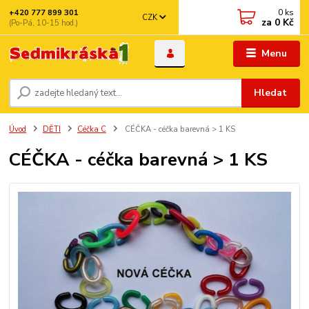
0
ks
+420 777 899 301
CZK
za
0 Kč
(Po-Pá, 10-15 hod.)
Menu
Hledat
Úvod
DĚTI
Céčka C
CÉČKA - céčka barevná > 1 KS
CÉČKA - céčka barevná > 1 KS