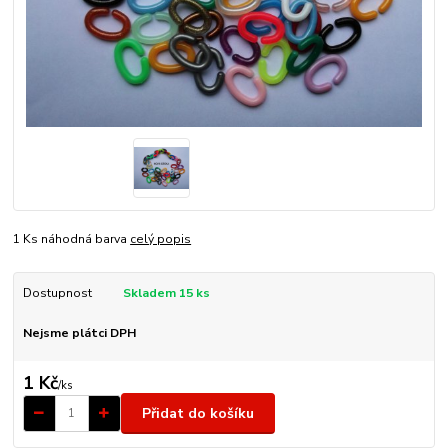
1 Ks náhodná barva
celý popis
Dostupnost
Skladem 15 ks
Nejsme plátci DPH
1 Kč
/
ks
Přidat do košíku