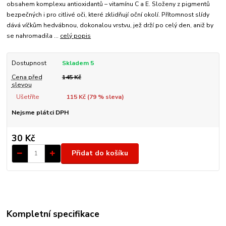
obsahem komplexu antioxidantů – vitamínu C a E. Složeny z pigmentů
bezpečných i pro citlivé oči, které zklidňují oční okolí. Přítomnost slídy
dává víčkům hedvábnou, dokonalou vrstvu, jež drží po celý den, aniž by
se nahromadila ...
celý popis
Dostupnost
Skladem 5
Cena před
145 Kč
slevou
Ušetříte
115 Kč (
79
% sleva)
Nejsme plátci DPH
30 Kč
Přidat do košíku
Kompletní specifikace