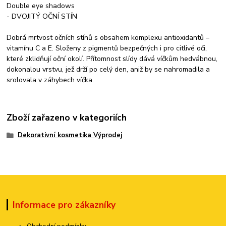
Double eye shadows
- DVOJITÝ OČNÍ STÍN
Dobrá mrtvost očních stínů s obsahem komplexu antioxidantů –
vitamínu C a E. Složeny z pigmentů bezpečných i pro citlivé oči,
které zklidňují oční okolí. Přítomnost slídy dává víčkům hedvábnou,
dokonalou vrstvu, jež drží po celý den, aniž by se nahromadila a
srolovala v záhybech víčka.
Zboží zařazeno v kategoriích
Dekorativní kosmetika Výprodej
Informace pro zákazníky