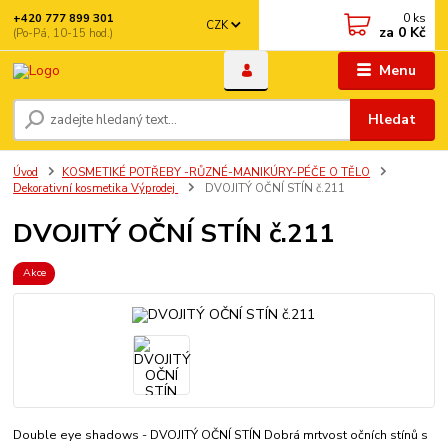
0
ks
+420 777 899 301
CZK
za
0 Kč
(Po-Pá, 10-15 hod.)
Menu
Hledat
Úvod
KOSMETIKÉ POTŘEBY -RŮZNÉ-MANIKÚRY-PÉČE O TĚLO
Dekorativní kosmetika Výprodej
DVOJITÝ OČNÍ STÍN č.211
DVOJITÝ OČNÍ STÍN č.211
Akce
Double eye shadows - DVOJITÝ OČNÍ STÍN Dobrá mrtvost očních stínů s