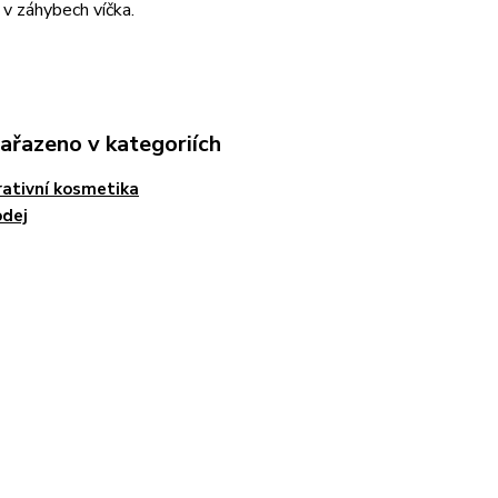
 v záhybech víčka.
zařazeno v kategoriích
ativní kosmetika
odej