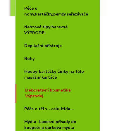
Péče o
nohy,kartáčky,pemzy,seřezávače
Nehtové tipy barevné
VÝPRODEJ
Depilační přístroje
Nohy
Houby-kartáčky-žinky na tělo-
masážní kartáče
Dekorativní kosmetika
Výprodej
Péče o tělo - celulitida -
Mýdla -Luxusní přísady do
koupele a dárková mýdla