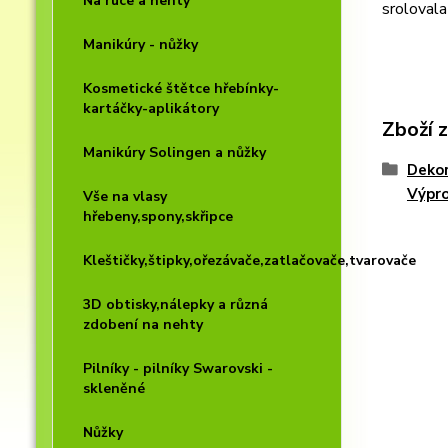
Na ruce a nehty
srolovala
Manikúry - nůžky
Kosmetické štětce hřebínky-
kartáčky-aplikátory
Zboží 
Manikúry Solingen a nůžky
Dekor
Výpr
Vše na vlasy
hřebeny,spony,skřipce
Kleštičky,štipky,ořezávače,zatlačovače,tvarovače
3D obtisky,nálepky a různá
zdobení na nehty
Pilníky - pilníky Swarovski -
skleněné
Nůžky