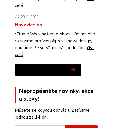
celé
23.11.2022
Nový design
Vítáme Vás v našem e-shopu! Od nového
roku jsme pro Vás připravili nový design,
doufáme, že se Vám u nás bude líbit.
číst
celé
Zobrazit všechny novinky
Nepropásněte novinky, akce
a slevy!
Můžete se kdykoli odhlásit. Zasíláme
jednou za 14 dní.