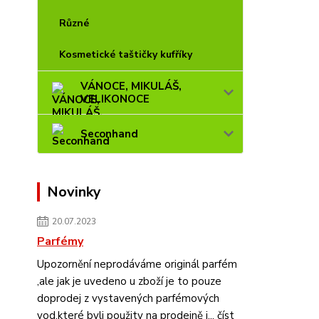
Různé
Kosmetické taštičky kufříky
VÁNOCE, MIKULÁŠ,
VELIKONOCE
Seconhand
Novinky
20.07.2023
Parfémy
Upozornění neprodáváme originál parfém
,ale jak je uvedeno u zboží je to pouze
doprodej z vystavených parfémových
vod,které byli použity na prodejně j...
číst