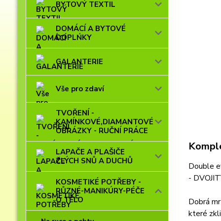
BYTOVÝ TEXTIL
DOMÁCÍ A BYTOVÉ
DOPLŃKY
GALANTERIE
Vše pro zdaví
TVOŘENÍ -
KAMÍNKOVÉ,DIAMANTOVÉ
OBRÁZKY - RUČNÍ PRÁCE
Komple
LAPAČE A PLAŠIČE
ZLÝCH SNŮ A DUCHŮ
Double 
- DVOJI
KOSMETIKÉ POTŘEBY -
RŮZNÉ-MANIKÚRY-PÉČE
O TĚLO
Dobrá mrt
které zkl