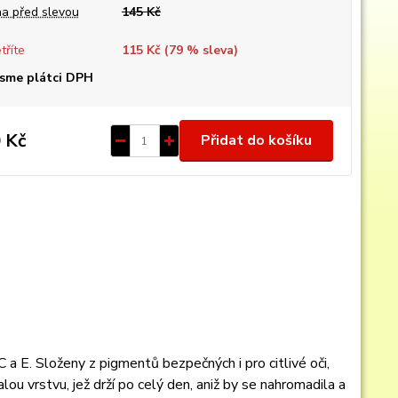
a před slevou
145 Kč
tříte
115 Kč (
79
% sleva)
sme plátci DPH
 Kč
Přidat do košíku
a E. Složeny z pigmentů bezpečných i pro citlivé oči,
ou vrstvu, jež drží po celý den, aniž by se nahromadila a