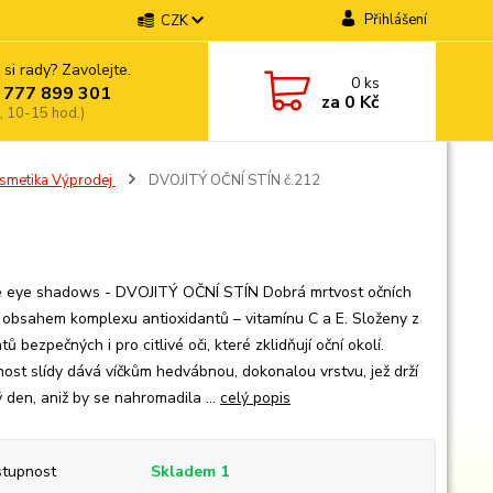
Přihlášení
CZK
 si rady? Zavolejte.
0
ks
 777 899 301
za
0 Kč
, 10-15 hod.)
osmetika Výprodej
DVOJITÝ OČNÍ STÍN č.212
 eye shadows - DVOJITÝ OČNÍ STÍN Dobrá mrtvost očních
s obsahem komplexu antioxidantů – vitamínu C a E. Složeny z
ů bezpečných i pro citlivé oči, které zklidňují oční okolí.
nost slídy dává víčkům hedvábnou, dokonalou vrstvu, jež drží
 den, aniž by se nahromadila ...
celý popis
tupnost
Skladem 1