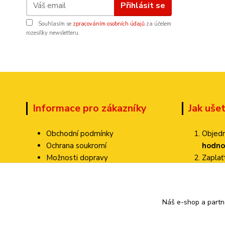
Přihlásit se
Souhlasím se
zpracováním osobních údajů
za účelem
rozesílky newsletteru.
Informace pro zákazníky
Jak uše
Obchodní podmínky
Objedn
Ochrana soukromí
hodno
Možnosti dopravy
Zapla
Dokumenty ke stažení
Zvolte
Jak ověřujeme hodnocení?
Poštovné pa
Kontakty
Náš e-shop a partn