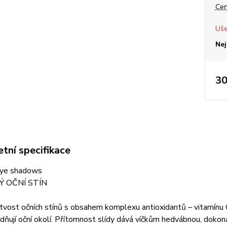
Cen
Uše
Nej
30
tní specifikace
eye shadows
TÝ OČNÍ STÍN
vost očních stínů s obsahem komplexu antioxidantů – vitamínu C 
idňují oční okolí. Přítomnost slídy dává víčkům hedvábnou, dokonal