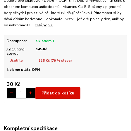
Double eye shadows - DVOJITÝ OČNÍ STÍN Dobrá mrtvost očních stínů s
obsahem komplexu antioxidantů – vitamínu C a E. Složeny z pigmentů
bezpečných i pro citlivé oči, které zklidňují oční okolí. Přítomnost slídy
dává víčkům hedvábnou, dokonalou vrstvu, jež drží po celý den, aniž by
se nahromadila ...
celý popis
Dostupnost
Skladem 1
Cena před
145 Kč
slevou
Ušetříte
115 Kč (
79
% sleva)
Nejsme plátci DPH
30 Kč
Přidat do košíku
Kompletní specifikace