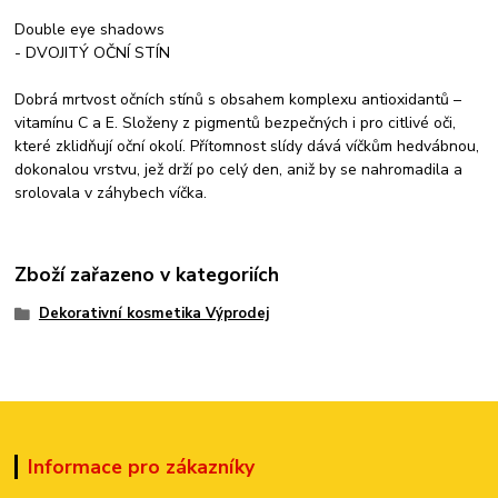
Double eye shadows
- DVOJITÝ OČNÍ STÍN
Dobrá mrtvost očních stínů s obsahem komplexu antioxidantů –
vitamínu C a E. Složeny z pigmentů bezpečných i pro citlivé oči,
které zklidňují oční okolí. Přítomnost slídy dává víčkům hedvábnou,
dokonalou vrstvu, jež drží po celý den, aniž by se nahromadila a
srolovala v záhybech víčka.
Zboží zařazeno v kategoriích
Dekorativní kosmetika Výprodej
Informace pro zákazníky