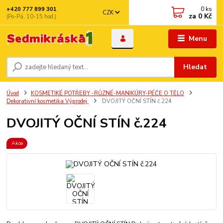
0
ks
+420 777 899 301
CZK
za
0 Kč
(Po-Pá, 10-15 hod.)
Menu
Hledat
Úvod
KOSMETIKÉ POTŘEBY -RŮZNÉ-MANIKÚRY-PÉČE O TĚLO
Dekorativní kosmetika Výprodej
DVOJITÝ OČNÍ STÍN č.224
DVOJITÝ OČNÍ STÍN č.224
Akce