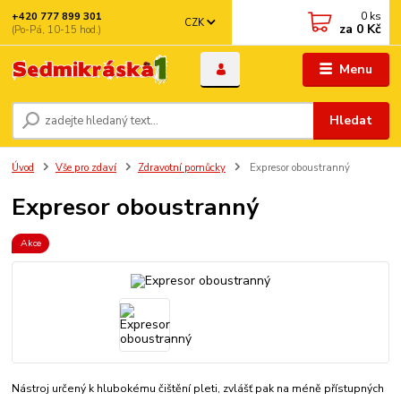
0
ks
+420 777 899 301
CZK
za
0 Kč
(Po-Pá, 10-15 hod.)
Menu
Hledat
Úvod
Vše pro zdaví
Zdravotní pomůcky
Expresor oboustranný
Expresor oboustranný
Akce
Nástroj určený k hlubokému čištění pleti, zvlášť pak na méně přístupných