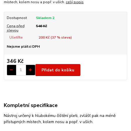
místech, kolem nosu a popř. v uších.
celý popis
Dostupnost
Skladem 2
Cena před
546 Kč
slevou
Ušetříte
200 Kč (
37
% sleva)
Nejsme plátci DPH
346 Kč
Přidat do košíku
Kompletní specifikace
Nástroj určený k hlubokému čištění pleti, zvlášť pak na méně
přístupných místech, kolem nosu a popř. v uších.