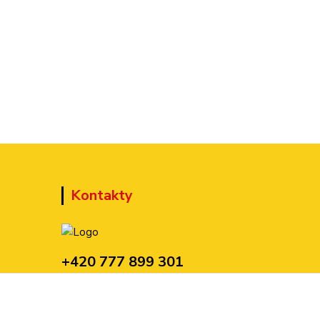
Kontakty
+420 777 899 301
(Po-Pá, 10-15 hod.)
sedmi@kraska1.cz