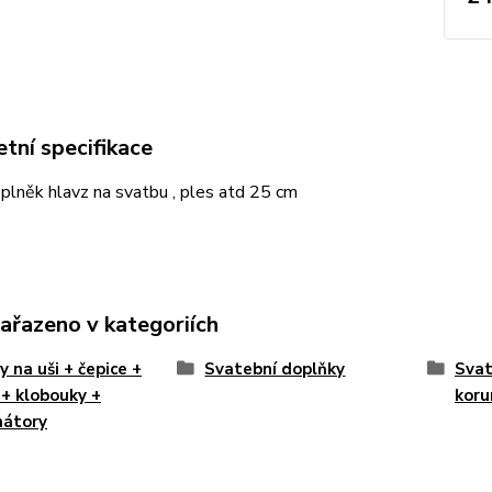
tní specifikace
plněk hlavz na svatbu , ples atd 25 cm
zařazeno v kategoriích
y na uši + čepice +
Svatební doplňky
Svat
 + klobouky +
koru
nátory