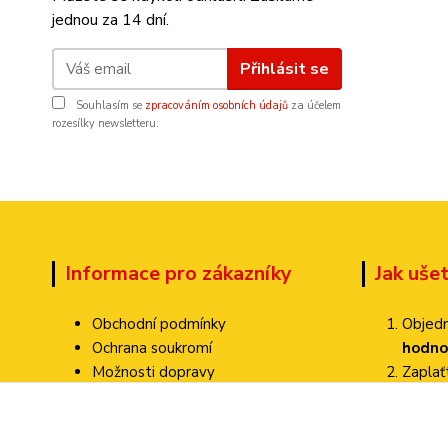
jednou za 14 dní.
Přihlásit se
Souhlasím se
zpracováním osobních údajů
za účelem
rozesílky newsletteru.
Informace pro zákazníky
Jak uše
Obchodní podmínky
Objedn
Ochrana soukromí
hodno
Možnosti dopravy
Zapla
Dokumenty ke stažení
Zvolte
Jak ověřujeme hodnocení?
Poštovné pa
Kontakty