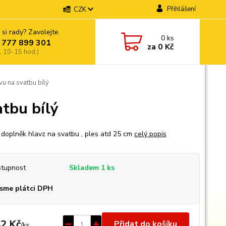
Přihlášení
CZK
 si rady? Zavolejte.
0
ks
 777 899 301
za
0 Kč
, 10-15 hod.)
vu na svatbu bílý
atbu bílý
 doplněk hlavz na svatbu , ples atd 25 cm
celý popis
tupnost
Skladem 1 ks
sme plátci DPH
2 Kč
Přidat do košíku
/
ks