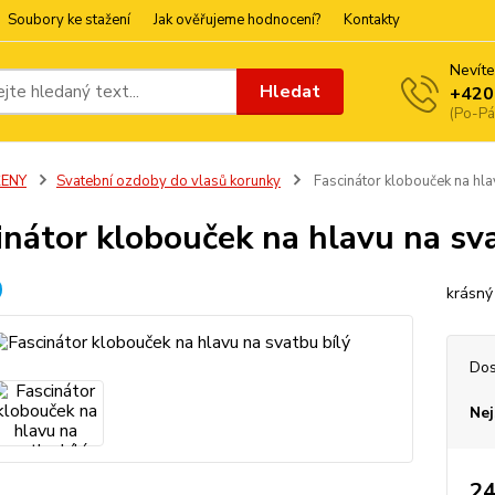
Soubory ke stažení
Jak ověřujeme hodnocení?
Kontakty
Nevíte
Hledat
+420
(Po-Pá
ŽENY
Svatební ozdoby do vlasů korunky
Fascinátor klobouček na hla
inátor klobouček na hlavu na sv
krásný
Dos
Nej
24