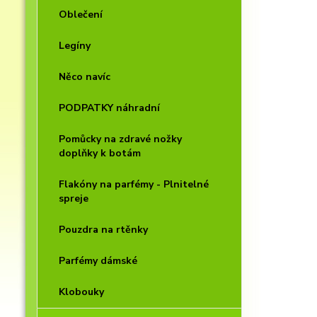
Oblečení
Legíny
Něco navíc
PODPATKY náhradní
Pomůcky na zdravé nožky
doplňky k botám
Flakóny na parfémy - Plnitelné
spreje
Pouzdra na rtěnky
Parfémy dámské
Klobouky