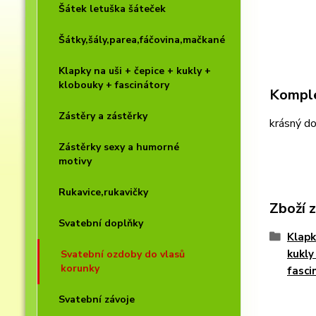
Šátek letuška šáteček
Šátky,šály,parea,fáčovina,mačkané
Klapky na uši + čepice + kukly +
klobouky + fascinátory
Komple
Zástěry a zástěrky
krásný do
Zástěrky sexy a humorné
motivy
Rukavice,rukavičky
Zboží 
Svatební doplňky
Klapk
kukly
Svatební ozdoby do vlasů
korunky
fasci
Svatební závoje