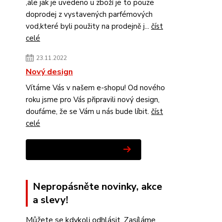
,ale jak je uvedeno u zboží je to pouze
doprodej z vystavených parfémových
vod,které byli použity na prodejně j...
číst
celé
23.11.2022
Nový design
Vítáme Vás v našem e-shopu! Od nového
roku jsme pro Vás připravili nový design,
doufáme, že se Vám u nás bude líbit.
číst
celé
Zobrazit všechny novinky
Nepropásněte novinky, akce
a slevy!
Můžete se kdykoli odhlásit. Zasíláme