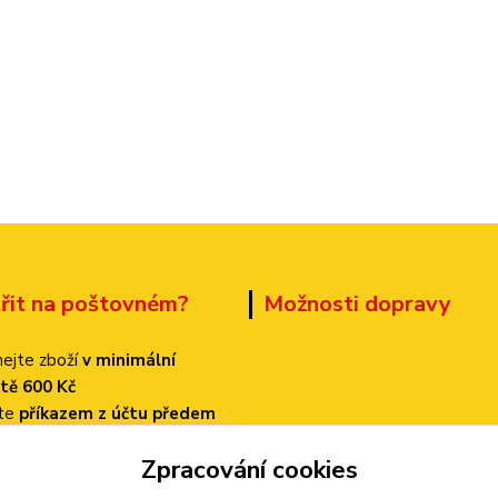
třit na poštovném?
Možnosti dopravy
ejte zboží
v minimální
tě 600 Kč
ťte
příkazem z účtu předem
 dopravu
PPL
Zpracování cookies
k bude činit
pouze 70 Kč!