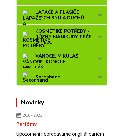
LAPAČE A PLAŠIČE
ZLÝCH SNŮ A DUCHŮ
KOSMETIKÉ POTŘEBY -
RŮZNÉ-MANIKÚRY-PÉČE
O TĚLO
VÁNOCE, MIKULÁŠ,
VELIKONOCE
Seconhand
Novinky
20.07.2023
Parfémy
Upozornění neprodáváme originál parfém