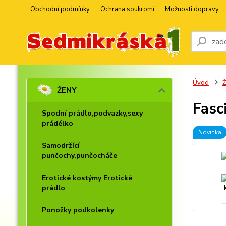
Obchodní podmínky
Ochrana soukromí
Možnosti dopravy
Úvod
ŽENY
Fasc
Spodní prádlo,podvazky,sexy
prádélko
Novinka
Samodržící
punčochy,punčocháče
Erotické kostýmy Erotické
prádlo
Ponožky podkolenky