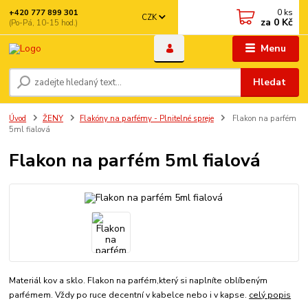
0
ks
+420 777 899 301
CZK
za
0 Kč
(Po-Pá, 10-15 hod.)
Menu
Hledat
Úvod
ŽENY
Flakóny na parfémy - Plnitelné spreje
Flakon na parfém
5ml fialová
Flakon na parfém 5ml fialová
Materiál kov a sklo. Flakon na parfém,který si naplníte oblíbeným
parfémem. Vždy po ruce decentní v kabelce nebo i v kapse.
celý popis