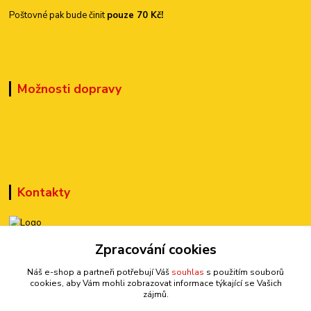
Poštovné pak bude činit
pouze 70 Kč!
Možnosti dopravy
Kontakty
+420 777 899 301
Zpracování cookies
(Po-Pá, 10-15 hod.)
Náš e-shop a partneři potřebují Váš
souhlas
s použitím souborů
cookies, aby Vám mohli zobrazovat informace týkající se Vašich
sedmi@kraska1.cz
zájmů.