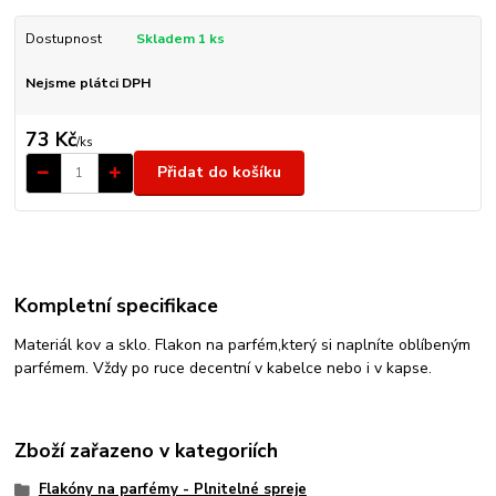
Dostupnost
Skladem 1 ks
Nejsme plátci DPH
73 Kč
/
ks
Přidat do košíku
Kompletní specifikace
Materiál kov a sklo. Flakon na parfém,který si naplníte oblíbeným
parfémem. Vždy po ruce decentní v kabelce nebo i v kapse.
Zboží zařazeno v kategoriích
Flakóny na parfémy - Plnitelné spreje