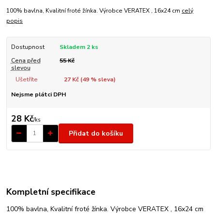
100% bavlna, Kvalitní froté žínka. Výrobce VERATEX , 16x24 cm
celý
popis
Dostupnost
Skladem 2 ks
Cena před
55 Kč
slevou
Ušetříte
27 Kč (
49
% sleva)
Nejsme plátci DPH
28 Kč
/
ks
Přidat do košíku
Kompletní specifikace
100% bavlna, Kvalitní froté žínka. Výrobce VERATEX , 16x24 cm