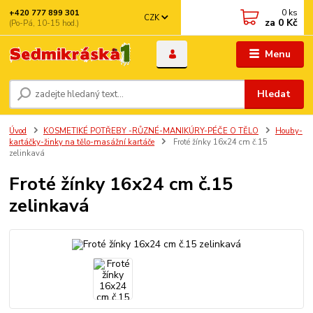
0
ks
+420 777 899 301
CZK
za
0 Kč
(Po-Pá, 10-15 hod.)
Menu
Hledat
Úvod
KOSMETIKÉ POTŘEBY -RŮZNÉ-MANIKÚRY-PÉČE O TĚLO
Houby-
kartáčky-žinky na tělo-masážní kartáče
Froté žínky 16x24 cm č.15
zelinkavá
Froté žínky 16x24 cm č.15
zelinkavá