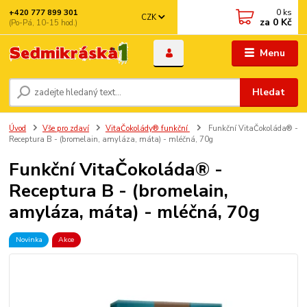
0
ks
+420 777 899 301
CZK
za
0 Kč
(Po-Pá, 10-15 hod.)
Menu
Hledat
Úvod
Vše pro zdaví
VitaČokolády® funkční
Funkční VitaČokoláda® -
Receptura B - (bromelain, amyláza, máta) - mléčná, 70g
Funkční VitaČokoláda® -
Receptura B - (bromelain,
amyláza, máta) - mléčná, 70g
Novinka
Akce