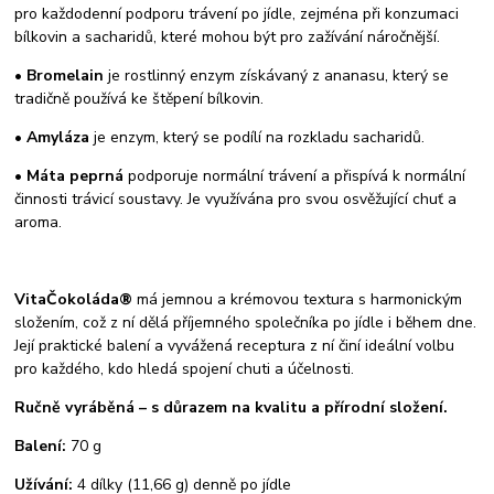
pro každodenní podporu trávení po jídle, zejména při konzumaci
bílkovin a sacharidů, které mohou být pro zažívání náročnější.
•
Bromelain
je rostlinný enzym získávaný z ananasu, který se
tradičně používá ke štěpení bílkovin.
•
Amyláza
je enzym, který se podílí na rozkladu sacharidů.
•
Máta peprná
podporuje normální trávení a přispívá k normální
činnosti trávicí soustavy. Je využívána pro svou osvěžující chuť a
aroma.
VitaČokoláda®
má jemnou a krémovou textura s harmonickým
složením, což z ní dělá příjemného společníka po jídle i během dne.
Její praktické balení a vyvážená receptura z ní činí ideální volbu
pro každého, kdo hledá spojení chuti a účelnosti.
Ručně vyráběná – s důrazem na kvalitu a přírodní složení.
Balení:
70 g
Užívání:
4 dílky (11,66 g) denně po jídle