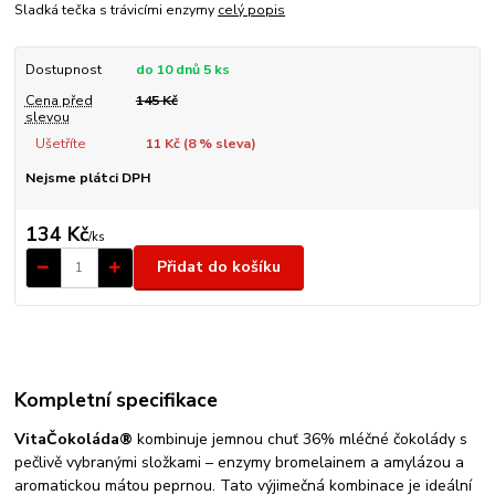
Sladká tečka s trávicími enzymy
celý popis
Dostupnost
do 10 dnů 5 ks
Cena před
145 Kč
slevou
Ušetříte
11 Kč (
8
% sleva)
Nejsme plátci DPH
134 Kč
/
ks
Přidat do košíku
Kompletní specifikace
VitaČokoláda®
kombinuje jemnou chuť 36% mléčné čokolády s
pečlivě vybranými složkami – enzymy bromelainem a amylázou a
aromatickou mátou peprnou. Tato výjimečná kombinace je ideální