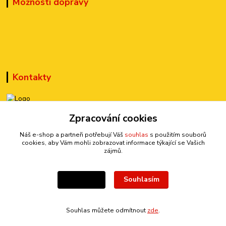
Možnosti dopravy
Kontakty
Zpracování cookies
+420 777 899 301
(Po-Pá, 10-15 hod.)
Náš e-shop a partneři potřebují Váš
souhlas
s použitím souborů
cookies, aby Vám mohli zobrazovat informace týkající se Vašich
sedmi@kraska1.cz
zájmů.
Souhlasím
Nastavení
Souhlas můžete odmítnout
zde
.
Vytvořeno na
Eshop-rychle.cz