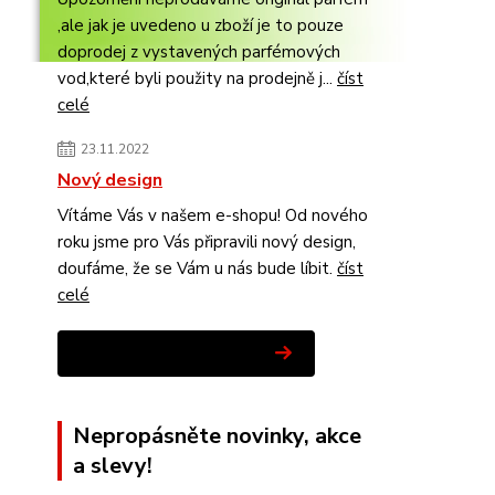
,ale jak je uvedeno u zboží je to pouze
doprodej z vystavených parfémových
vod,které byli použity na prodejně j...
číst
celé
23.11.2022
Nový design
Vítáme Vás v našem e-shopu! Od nového
roku jsme pro Vás připravili nový design,
doufáme, že se Vám u nás bude líbit.
číst
celé
Zobrazit všechny novinky
Nepropásněte novinky, akce
a slevy!