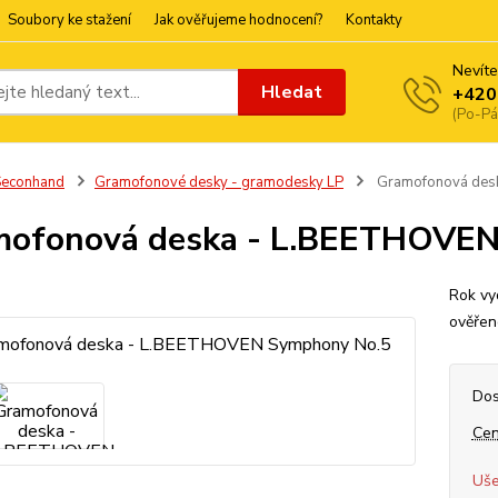
Soubory ke stažení
Jak ověřujeme hodnocení?
Kontakty
Nevíte
Hledat
+420
(Po-Pá
Seconhand
Gramofonové desky - gramodesky LP
Gramofonová des
mofonová deska - L.BEETHOVEN
Rok vy
ověřen
Dos
Cen
Uše