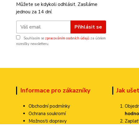
Můžete se kdykoli odhlásit. Zasíláme
jednou za 14 dní.
Přihlásit se
Souhlasím se
zpracováním osobních údajů
za účelem
rozesílky newsletteru.
Informace pro zákazníky
Jak uše
Obchodní podmínky
Objedn
Ochrana soukromí
hodno
Možnosti dopravy
Zapla
Dokumenty ke stažení
Zvolte
Jak ověřujeme hodnocení?