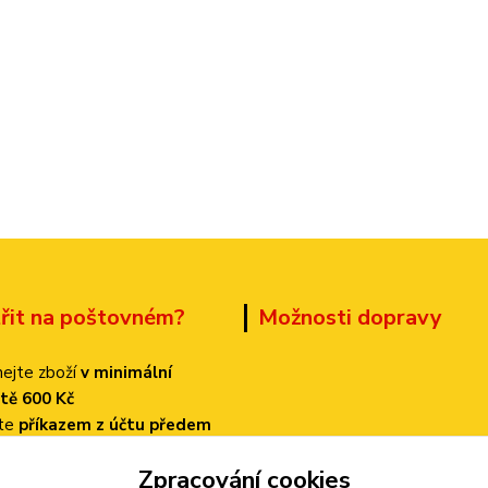
třit na poštovném?
Možnosti dopravy
ejte zboží
v minimální
tě 600 Kč
ťte
příkazem z účtu předem
 dopravu
PPL
Zpracování cookies