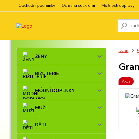
Obchodní podmínky
Ochrana soukromí
Možnosti dopravy
Úvod
ŽENY
Gra
BIŽUTERIE
Akce
MÓDNÍ DOPLŃKY
MUŽI
DĚTI