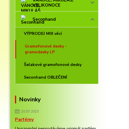
VÁNOCE, MIKULÁŠ,
VELIKONOCE
Seconhand
VÝPRODEJ MIX věcí
Gramofonové desky -
gramodesky LP
Šelakové gramofonové desky
Seconhand OBLEČENÍ
Novinky
20.07.2023
Parfémy
Upozornění neprodáváme originál parfém