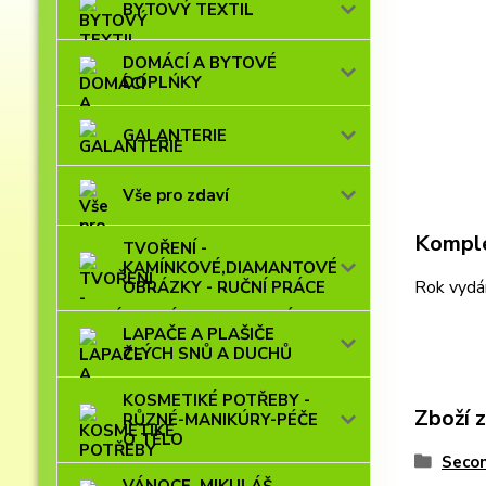
BYTOVÝ TEXTIL
DOMÁCÍ A BYTOVÉ
DOPLŃKY
GALANTERIE
Vše pro zdaví
Komple
TVOŘENÍ -
KAMÍNKOVÉ,DIAMANTOVÉ
Rok vydán
OBRÁZKY - RUČNÍ PRÁCE
LAPAČE A PLAŠIČE
ZLÝCH SNŮ A DUCHŮ
KOSMETIKÉ POTŘEBY -
Zboží 
RŮZNÉ-MANIKÚRY-PÉČE
O TĚLO
Seco