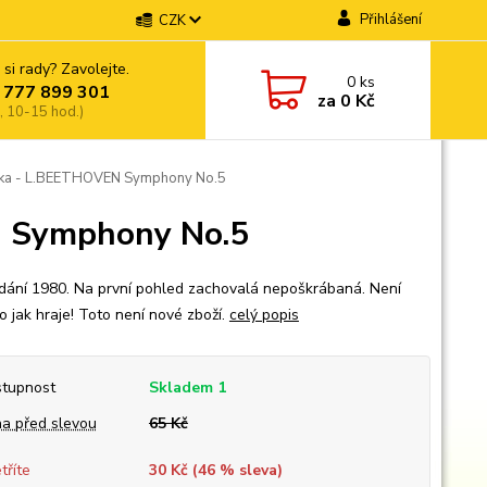
Přihlášení
CZK
 si rady? Zavolejte.
0
ks
 777 899 301
za
0 Kč
, 10-15 hod.)
ka - L.BEETHOVEN Symphony No.5
 Symphony No.5
dání 1980. Na první pohled zachovalá nepoškrábaná. Není
o jak hraje! Toto není nové zboží.
celý popis
tupnost
Skladem 1
a před slevou
65 Kč
tříte
30 Kč (
46
% sleva)