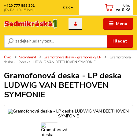
0
ks
+420 777 899 301
CZK
za
0 Kč
(Po-Pá, 10-15 hod.)
Menu
Hledat
Úvod
Seconhand
Gramofonové desky - gramodesky LP
Gramofonová
deska - LP deska LUDWIG VAN BEETHOVEN SYMFONIE
Gramofonová deska - LP deska
LUDWIG VAN BEETHOVEN
SYMFONIE