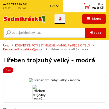
0
ks
+420 777 899 301
CZK
za
0 Kč
(Po-Pá, 10-15 hod.)
Menu
Hledat
Úvod
KOSMETIKÉ POTŘEBY -RŮZNÉ-MANIKÚRY-PÉČE O TĚLO
Dekorativní kosmetika Výprodej
Hřeben trojzubý velký - modrá
Hřeben trojzubý velký - modrá
Akce