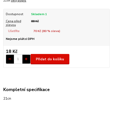
21cn
celý popis
Dostupnost
Skladem 1
Cena před
88 Kč
slevou
Ušetříte
70 Kč (
80
% sleva)
Nejsme plátci DPH
18 Kč
Přidat do košíku
Kompletní specifikace
21cn