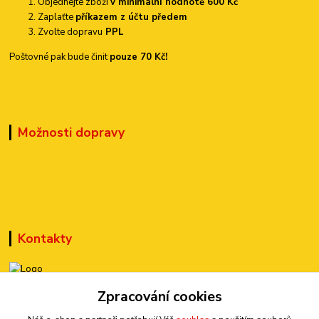
Objednejte zboží
v minimální hodnotě 600 Kč
Zaplaťte
příkazem z účtu předem
Zvolte dopravu
PPL
Poštovné pak bude činit
pouze 70 Kč!
Možnosti dopravy
Kontakty
Zpracování cookies
+420 777 899 301
(Po-Pá, 10-15 hod.)