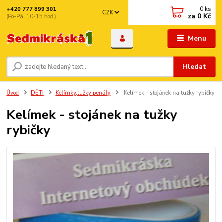
0
ks
+420 777 899 301
CZK
za
0 Kč
(Po-Pá, 10-15 hod.)
Menu
Hledat
Úvod
DĚTI
Kelímky,tužky penály
Kelímek - stojánek na tužky rybičky
Kelímek - stojánek na tužky
rybičky