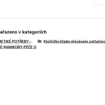
zařazeno v kategoriích
ETIKÉ POTŘEBY -
Kleštičky,štipky,ořezávače,zatlačo
É-MANIKÚRY-PÉČE O