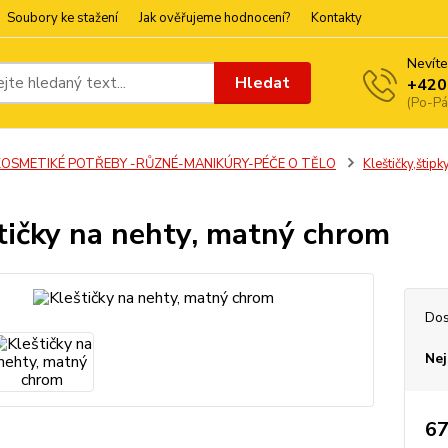
Soubory ke stažení
Jak ověřujeme hodnocení?
Kontakty
Nevíte
Hledat
+420
(Po-Pá
KOSMETIKÉ POTŘEBY -RŮZNÉ-MANIKÚRY-PÉČE O TĚLO
Kleštičky,štip
tičky na nehty, matný chrom
Dos
Nej
67