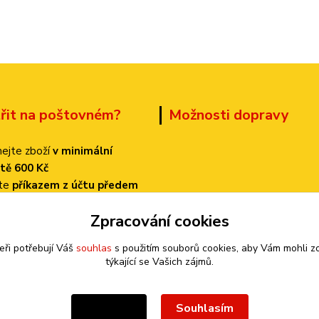
třit na poštovném?
Možnosti dopravy
ejte zboží
v minimální
tě 600 Kč
ťte
příkazem z účtu předem
 dopravu
PPL
Zpracování cookies
k bude činit
pouze 70 Kč!
eři potřebují Váš
souhlas
s použitím souborů cookies, aby Vám mohli z
týkající se Vašich zájmů.
Souhlasím
Nastavení