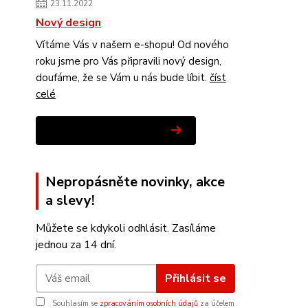
23.11.2022
Nový design
Vítáme Vás v našem e-shopu! Od nového
roku jsme pro Vás připravili nový design,
doufáme, že se Vám u nás bude líbit.
číst
celé
Zobrazit všechny novinky
Nepropásněte novinky, akce
a slevy!
Můžete se kdykoli odhlásit. Zasíláme
jednou za 14 dní.
Přihlásit se
Souhlasím se
zpracováním osobních údajů
za účelem