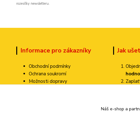
rozesílky newsletteru.
Informace pro zákazníky
Jak uše
Obchodní podmínky
Objedn
Ochrana soukromí
hodno
Možnosti dopravy
Zapla
Dokumenty ke stažení
Zvolte
Jak ověřujeme hodnocení?
Poštovné pa
Kontakty
Náš e-shop a partn