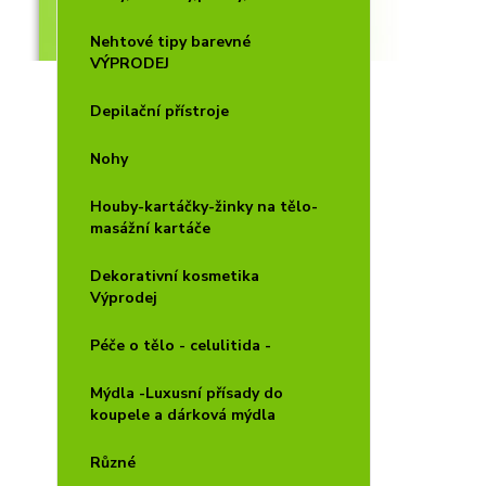
Nehtové tipy barevné
VÝPRODEJ
Depilační přístroje
Nohy
Houby-kartáčky-žinky na tělo-
masážní kartáče
Dekorativní kosmetika
Výprodej
Péče o tělo - celulitida -
Mýdla -Luxusní přísady do
koupele a dárková mýdla
Různé