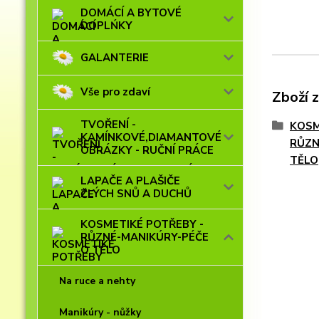
DOMÁCÍ A BYTOVÉ
DOPLŃKY
GALANTERIE
Vše pro zdaví
Zboží 
TVOŘENÍ -
KOSM
KAMÍNKOVÉ,DIAMANTOVÉ
RŮZN
OBRÁZKY - RUČNÍ PRÁCE
TĚLO
LAPAČE A PLAŠIČE
ZLÝCH SNŮ A DUCHŮ
KOSMETIKÉ POTŘEBY -
RŮZNÉ-MANIKÚRY-PÉČE
O TĚLO
Na ruce a nehty
Manikúry - nůžky