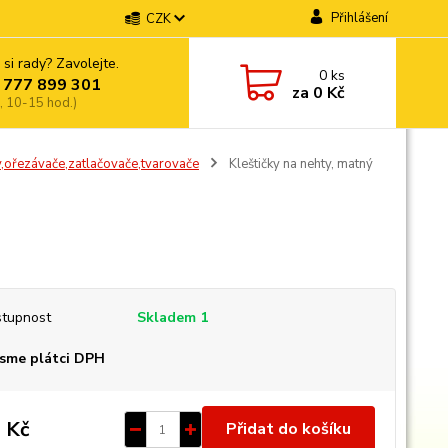
Přihlášení
CZK
 si rady? Zavolejte.
0
ks
 777 899 301
za
0 Kč
, 10-15 hod.)
ky,ořezávače,zatlačovače,tvarovače
Kleštičky na nehty, matný
tupnost
Skladem 1
sme plátci DPH
 Kč
Přidat do košíku