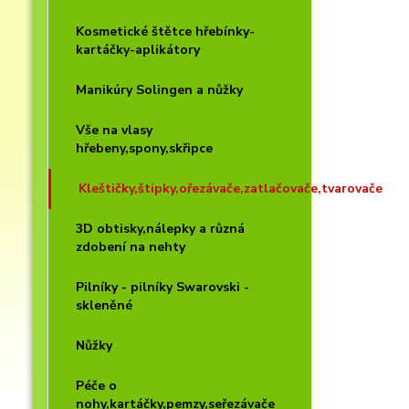
Kosmetické štětce hřebínky-
kartáčky-aplikátory
Manikúry Solingen a nůžky
Vše na vlasy
hřebeny,spony,skřipce
Kleštičky,štipky,ořezávače,zatlačovače,tvarovače
3D obtisky,nálepky a různá
zdobení na nehty
Pilníky - pilníky Swarovski -
skleněné
Nůžky
Péče o
nohy,kartáčky,pemzy,seřezávače