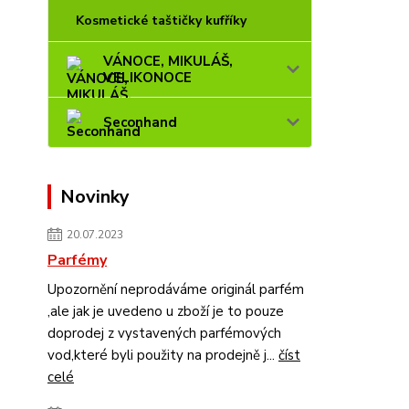
Kosmetické taštičky kufříky
VÁNOCE, MIKULÁŠ,
VELIKONOCE
Seconhand
Novinky
20.07.2023
Parfémy
Upozornění neprodáváme originál parfém
,ale jak je uvedeno u zboží je to pouze
doprodej z vystavených parfémových
vod,které byli použity na prodejně j...
číst
celé