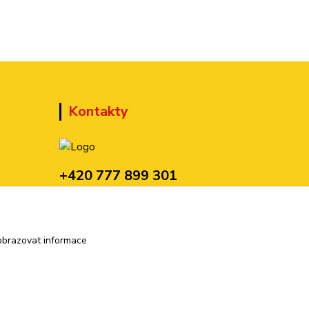
Kontakty
+420 777 899 301
(Po-Pá, 10-15 hod.)
sedmi@kraska1.cz
obrazovat informace