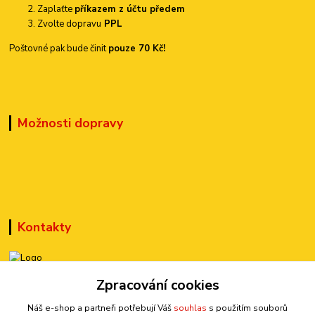
Zaplaťte
příkazem z účtu předem
Zvolte dopravu
PPL
Poštovné pak bude činit
pouze 70 Kč!
Možnosti dopravy
Kontakty
+420 777 899 301
Zpracování cookies
(Po-Pá, 10-15 hod.)
Náš e-shop a partneři potřebují Váš
souhlas
s použitím souborů