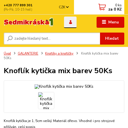
0
ks
+420 777 899 301
CZK
za
0 Kč
(Po-Pá, 10-15 hod.)
Menu
Hledat
Úvod
GALANTERIE
Knoflíky a knoflíčky
Knoflík kytička mix barev
50Ks
Knoflík kytička mix barev 50Ks
Knoflík kytička je 1, 5cm velký. Materiál dřevo. Vhodné i pro strojové
přišíván.
celý popis