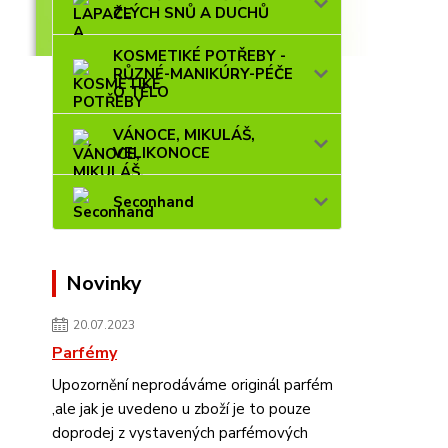
ZLÝCH SNŮ A DUCHŮ
KOSMETIKÉ POTŘEBY -
RŮZNÉ-MANIKÚRY-PÉČE
O TĚLO
VÁNOCE, MIKULÁŠ,
VELIKONOCE
Seconhand
Novinky
20.07.2023
Parfémy
Upozornění neprodáváme originál parfém
,ale jak je uvedeno u zboží je to pouze
doprodej z vystavených parfémových