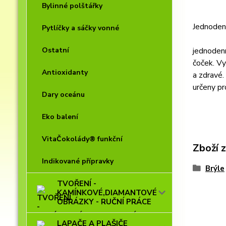
Bylinné polštářky
Jednoden
Pytlíčky a sáčky vonné
Ostatní
jednodenn
čoček. Vy
Antioxidanty
a zdravé.
určeny pr
Dary oceánu
Eko balení
VitaČokolády® funkční
Zboží 
Indikované přípravky
Brýle
TVOŘENÍ -
KAMÍNKOVÉ,DIAMANTOVÉ
OBRÁZKY - RUČNÍ PRÁCE
LAPAČE A PLAŠIČE