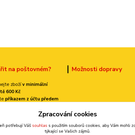
třit na poštovném?
Možnosti dopravy
ejte zboží
v minimální
tě 600 Kč
ťte
příkazem z účtu předem
 dopravu
PPL
Zpracování cookies
k bude činit
pouze 70 Kč!
eři potřebují Váš
souhlas
s použitím souborů cookies, aby Vám mohli z
týkající se Vašich zájmů.