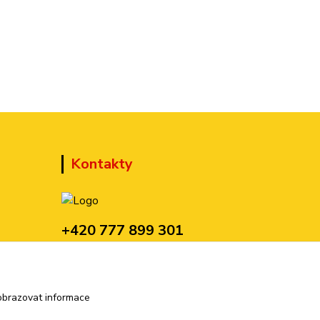
Kontakty
+420 777 899 301
(Po-Pá, 10-15 hod.)
sedmi@kraska1.cz
obrazovat informace