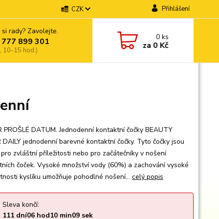
Přihlášení
CZK
 si rady? Zavolejte.
0
ks
 777 899 301
za
0 Kč
, 10-15 hod.)
denní
 PROŠLÉ DATUM. Jednodenní kontaktní čočky BEAUTY
DAILY jednodenní barevné kontaktní čočky. Tyto čočky jsou
 pro zvláštní příležitosti nebo pro začátečníky v nošení
tních čoček. Vysoké množství vody (60%) a zachování vysoké
tnosti kyslíku umožňuje pohodlné nošení...
celý popis
Sleva končí:
111
dní
06
hod
10
min
08
sek