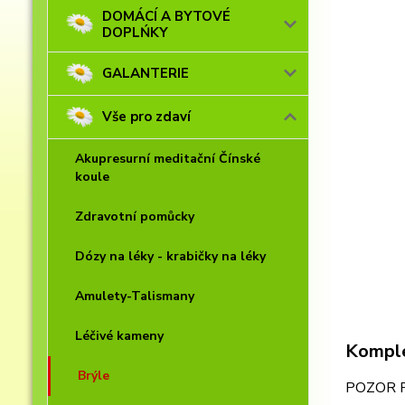
DOMÁCÍ A BYTOVÉ
DOPLŃKY
GALANTERIE
Vše pro zdaví
Akupresurní meditační Čínské
koule
Zdravotní pomůcky
Dózy na léky - krabičky na léky
Amulety-Talismany
Léčivé kameny
Komple
Brýle
POZOR 