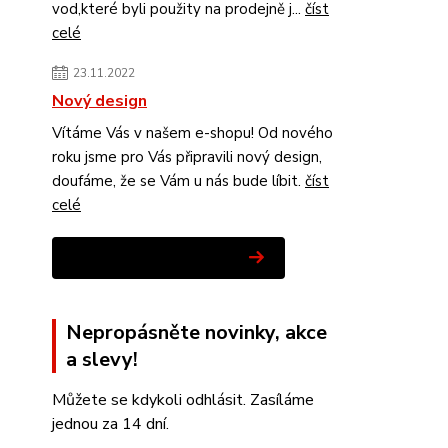
vod,které byli použity na prodejně j...
číst
celé
23.11.2022
Nový design
Vítáme Vás v našem e-shopu! Od nového
roku jsme pro Vás připravili nový design,
doufáme, že se Vám u nás bude líbit.
číst
celé
Zobrazit všechny novinky
Nepropásněte novinky, akce
a slevy!
Můžete se kdykoli odhlásit. Zasíláme
jednou za 14 dní.