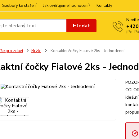
Soubory ke stažení
Jak ověřujeme hodnocení?
Kontakty
Nevíte
Hledat
+420
(Po-Pá
še pro zdaví
Brýle
Kontaktní čočky Fialové 2ks - Jednodenní
aktní čočky Fialové 2ks - Jedno
POZOR
COLOR 
ideální
kontak
propus