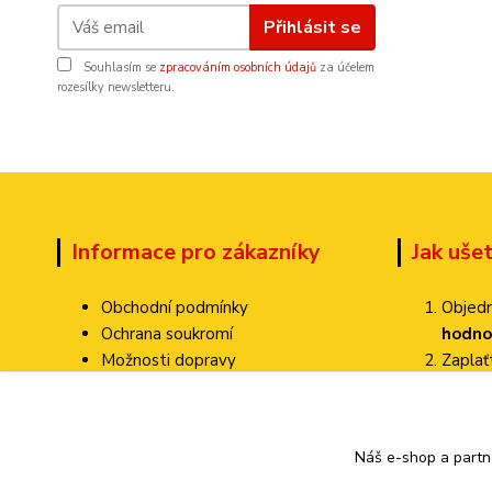
Přihlásit se
Souhlasím se
zpracováním osobních údajů
za účelem
rozesílky newsletteru.
Informace pro zákazníky
Jak uše
Obchodní podmínky
Objedn
Ochrana soukromí
hodno
Možnosti dopravy
Zapla
Dokumenty ke stažení
Zvolte
Jak ověřujeme hodnocení?
Poštovné pa
Kontakty
Náš e-shop a partn