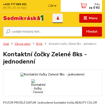
0
ks
+420 777 899 301
CZK
za
0 Kč
(Po-Pá, 10-15 hod.)
Menu
Hledat
Úvod
Vše pro zdaví
Brýle
Kontaktní čočky Zelené 8ks - jednodenní
Kontaktní čočky Zelené 8ks -
jednodenní
POZOR PROŠLÉ DATUM. Jednodenní kontaktní čočky BEAUTY COLOR