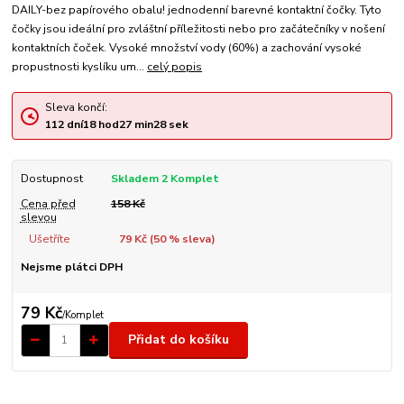
DAILY-bez papírového obalu! jednodenní barevné kontaktní čočky. Tyto
čočky jsou ideální pro zvláštní příležitosti nebo pro začátečníky v nošení
kontaktních čoček. Vysoké množství vody (60%) a zachování vysoké
propustnosti kyslíku um...
celý popis
Sleva končí:
112
dní
18
hod
27
min
28
sek
Dostupnost
Skladem 2 Komplet
Cena před
158 Kč
slevou
Ušetříte
79 Kč (
50
% sleva)
Nejsme plátci DPH
79 Kč
/
Komplet
Přidat do košíku