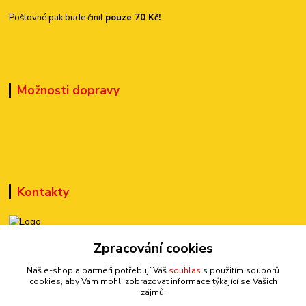
Poštovné pak bude činit
pouze 70 Kč!
Možnosti dopravy
Kontakty
+420 777 899 301
Zpracování cookies
(Po-Pá, 10-15 hod.)
Náš e-shop a partneři potřebují Váš
souhlas
s použitím souborů
cookies, aby Vám mohli zobrazovat informace týkající se Vašich
sedmi@kraska1.cz
zájmů.