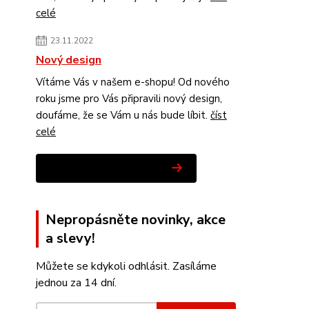
celé
23.11.2022
Nový design
Vítáme Vás v našem e-shopu! Od nového
roku jsme pro Vás připravili nový design,
doufáme, že se Vám u nás bude líbit.
číst
celé
Zobrazit všechny novinky
Nepropásněte novinky, akce
a slevy!
Můžete se kdykoli odhlásit. Zasíláme
jednou za 14 dní.