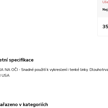
Uše
Nej
35
tní specifikace
A OČI - Snadné použití k vykreslení i tenké linky. Dlouhotrva
N USA
zařazeno v kategoriích