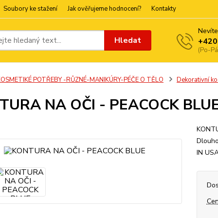
Soubory ke stažení
Jak ověřujeme hodnocení?
Kontakty
Nevíte
Hledat
+420
(Po-Pá
KOSMETIKÉ POTŘEBY -RŮZNÉ-MANIKÚRY-PÉČE O TĚLO
Dekorativní k
TURA NA OČI - PEACOCK BLU
KONTUR
Dlouho
IN US
Dos
Cen