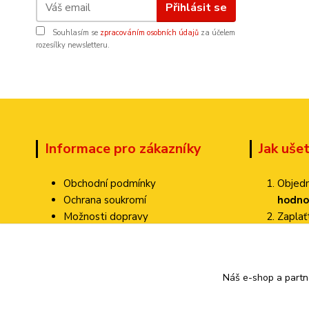
Přihlásit se
Souhlasím se
zpracováním osobních údajů
za účelem
rozesílky newsletteru.
Informace pro zákazníky
Jak uše
Obchodní podmínky
Objedn
Ochrana soukromí
hodno
Možnosti dopravy
Zapla
Dokumenty ke stažení
Zvolte
Jak ověřujeme hodnocení?
Poštovné pa
Kontakty
Náš e-shop a partn