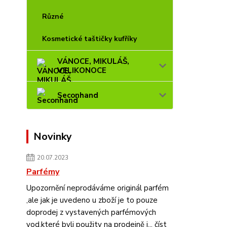
Různé
Kosmetické taštičky kufříky
VÁNOCE, MIKULÁŠ,
VELIKONOCE
Seconhand
Novinky
20.07.2023
Parfémy
Upozornění neprodáváme originál parfém
,ale jak je uvedeno u zboží je to pouze
doprodej z vystavených parfémových
vod,které byli použity na prodejně j...
číst