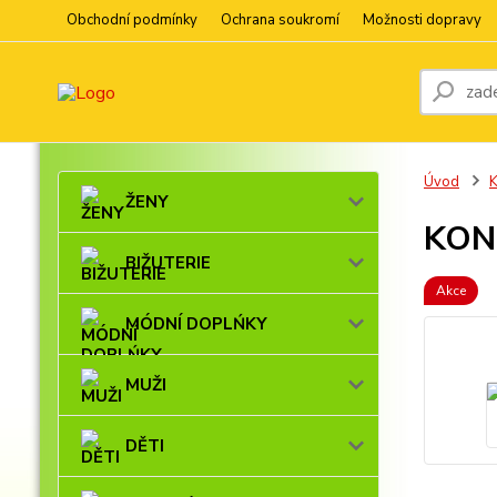
Obchodní podmínky
Ochrana soukromí
Možnosti dopravy
Úvod
ŽENY
KON
BIŽUTERIE
Akce
MÓDNÍ DOPLŃKY
MUŽI
DĚTI