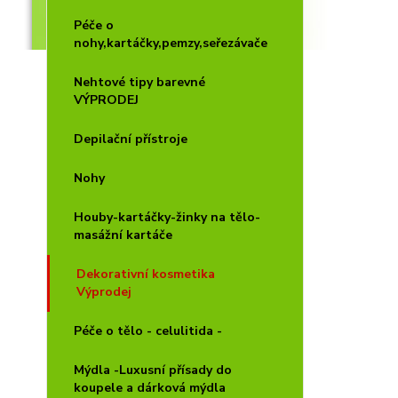
Péče o
nohy,kartáčky,pemzy,seřezávače
Nehtové tipy barevné
VÝPRODEJ
Depilační přístroje
Nohy
Houby-kartáčky-žinky na tělo-
masážní kartáče
Dekorativní kosmetika
Výprodej
Péče o tělo - celulitida -
Mýdla -Luxusní přísady do
koupele a dárková mýdla