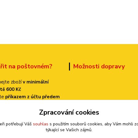
třit na poštovném?
Možnosti dopravy
ejte zboží
v minimální
tě 600 Kč
ťte
příkazem z účtu předem
 dopravu
PPL
Zpracování cookies
k bude činit
pouze 70 Kč!
eři potřebují Váš
souhlas
s použitím souborů cookies, aby Vám mohli z
týkající se Vašich zájmů.