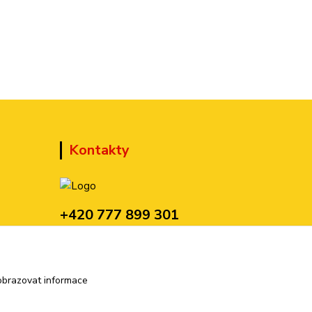
Kontakty
+420 777 899 301
(Po-Pá, 10-15 hod.)
sedmi@kraska1.cz
obrazovat informace