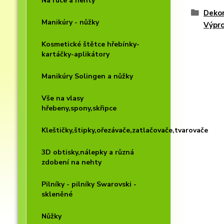
Na ruce a nehty
Dekor
Manikúry - nůžky
Výpr
Kosmetické štětce hřebínky-
kartáčky-aplikátory
Manikúry Solingen a nůžky
Vše na vlasy
hřebeny,spony,skřipce
Kleštičky,štipky,ořezávače,zatlačovače,tvarovače
3D obtisky,nálepky a různá
zdobení na nehty
Pilníky - pilníky Swarovski -
skleněné
Nůžky