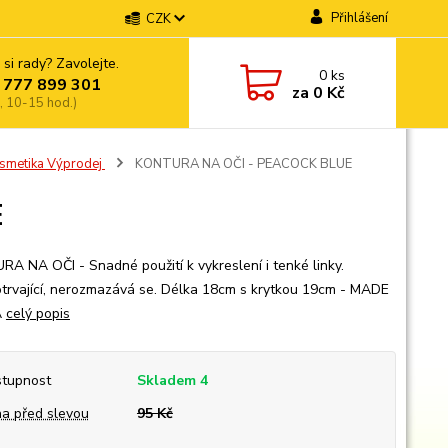
Přihlášení
CZK
 si rady? Zavolejte.
0
ks
 777 899 301
za
0 Kč
, 10-15 hod.)
osmetika Výprodej
KONTURA NA OČI - PEACOCK BLUE
E
A NA OČI - Snadné použití k vykreslení i tenké linky.
trvající, nerozmazává se. Délka 18cm s krytkou 19cm - MADE
A
celý popis
tupnost
Skladem 4
a před slevou
95 Kč