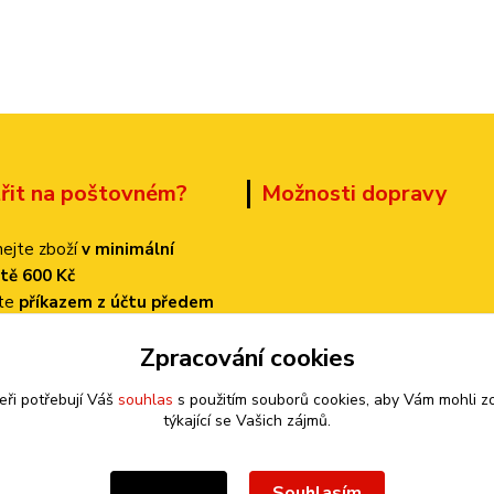
třit na poštovném?
Možnosti dopravy
ejte zboží
v minimální
tě 600 Kč
ťte
příkazem z účtu předem
 dopravu
PPL
Zpracování cookies
k bude činit
pouze 70 Kč!
eři potřebují Váš
souhlas
s použitím souborů cookies, aby Vám mohli z
týkající se Vašich zájmů.
Souhlasím
Nastavení