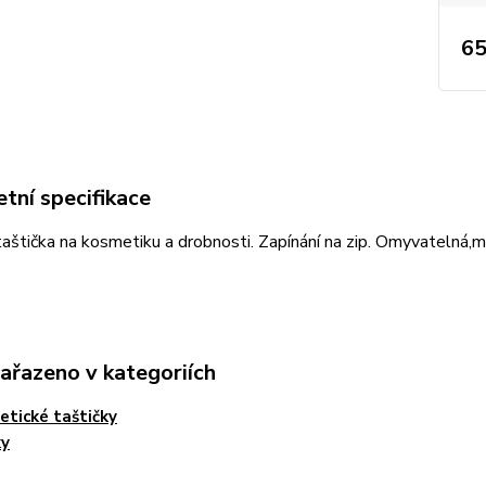
65
tní specifikace
aštička na kosmetiku a drobnosti. Zapínání na zip. Omyvatelná,
zařazeno v kategoriích
tické taštičky
ky