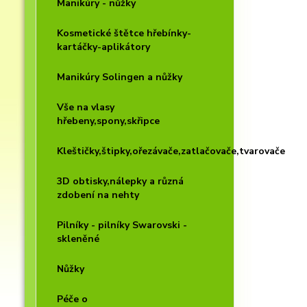
Manikúry - nůžky
Kosmetické štětce hřebínky-
kartáčky-aplikátory
Manikúry Solingen a nůžky
Vše na vlasy
hřebeny,spony,skřipce
Kleštičky,štipky,ořezávače,zatlačovače,tvarovače
3D obtisky,nálepky a různá
zdobení na nehty
Pilníky - pilníky Swarovski -
skleněné
Nůžky
Péče o