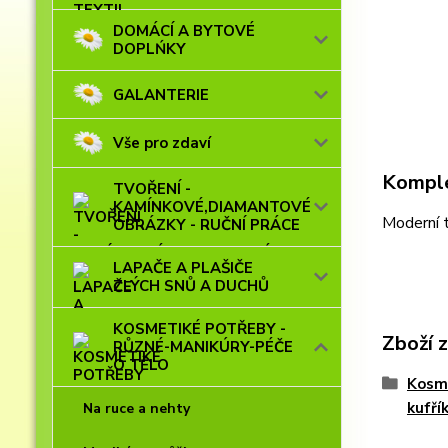
DOMÁCÍ A BYTOVÉ
DOPLŃKY
GALANTERIE
Vše pro zdaví
Komple
TVOŘENÍ -
KAMÍNKOVÉ,DIAMANTOVÉ
Moderní t
OBRÁZKY - RUČNÍ PRÁCE
LAPAČE A PLAŠIČE
ZLÝCH SNŮ A DUCHŮ
KOSMETIKÉ POTŘEBY -
Zboží 
RŮZNÉ-MANIKÚRY-PÉČE
O TĚLO
Kosme
kufří
Na ruce a nehty