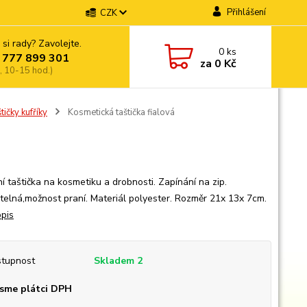
Přihlášení
CZK
 si rady? Zavolejte.
0
ks
 777 899 301
za
0 Kč
, 10-15 hod.)
tičky kufříky
Kosmetická taštička fialová
í taštička na kosmetiku a drobnosti. Zapínání na zip.
elná,možnost praní. Materiál polyester. Rozměr 21x 13x 7cm.
opis
tupnost
Skladem 2
sme plátci DPH