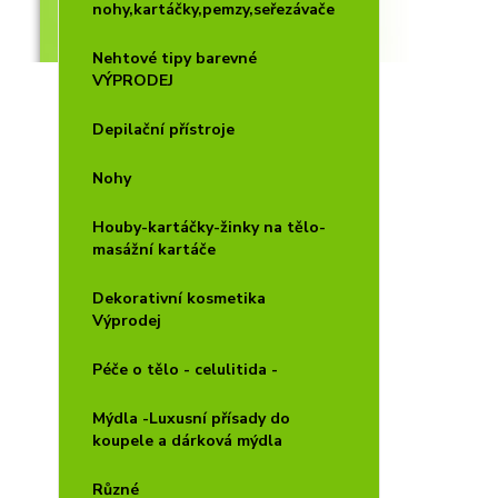
nohy,kartáčky,pemzy,seřezávače
Nehtové tipy barevné
VÝPRODEJ
Depilační přístroje
Nohy
Houby-kartáčky-žinky na tělo-
masážní kartáče
Dekorativní kosmetika
Výprodej
Péče o tělo - celulitida -
Mýdla -Luxusní přísady do
koupele a dárková mýdla
Různé