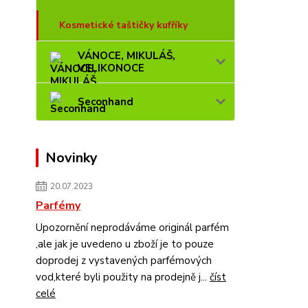
Kosmetické taštičky kufříky
VÁNOCE, MIKULÁŠ,
VELIKONOCE
Seconhand
Novinky
20.07.2023
Parfémy
Upozornění neprodáváme originál parfém
,ale jak je uvedeno u zboží je to pouze
doprodej z vystavených parfémových
vod,které byli použity na prodejně j...
číst
celé