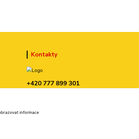
Kontakty
+420 777 899 301
(Po-Pá, 10-15 hod.)
sedmi@kraska1.cz
obrazovat informace