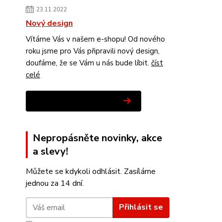
23.11.2022
Nový design
Vítáme Vás v našem e-shopu! Od nového
roku jsme pro Vás připravili nový design,
doufáme, že se Vám u nás bude líbit.
číst
celé
Zobrazit všechny novinky
Nepropásněte novinky, akce
a slevy!
Můžete se kdykoli odhlásit. Zasíláme
jednou za 14 dní.
Přihlásit se