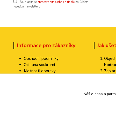
Souhlasím se
zpracováním osobních údajů
za účelem
rozesílky newsletteru.
Informace pro zákazníky
Jak uše
Obchodní podmínky
Objedn
Ochrana soukromí
hodno
Možnosti dopravy
Zapla
Dokumenty ke stažení
Zvolte
Jak ověřujeme hodnocení?
Poštovné pa
Kontakty
Náš e-shop a partn