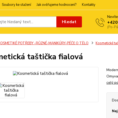
Soubory ke stažení
Jak ověřujeme hodnocení?
Kontakty
Nevíte
Hledat
+420
(Po-Pá
KOSMETIKÉ POTŘEBY -RŮZNÉ-MANIKÚRY-PÉČE O TĚLO
Kosmetické taš
etická taštička fialová
Modern
Omyvat
celý p
Dos
Nej