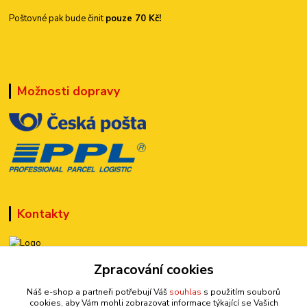
Poštovné pak bude činit
pouze 70 Kč!
Možnosti dopravy
Kontakty
Zpracování cookies
+420 777 899 301
(Po-Pá, 10-15 hod.)
Náš e-shop a partneři potřebují Váš
souhlas
s použitím souborů
cookies, aby Vám mohli zobrazovat informace týkající se Vašich