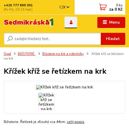
0
ks
+420 777 899 301
CZK
za
0 Kč
(Po-Pá, 10-15 hod.)
Menu
Hledat
Úvod
BIŽUTERIE
Bižuterie na krk a nákrčníky
Křížek kříž se řetízkem
na krk
Křížek kříž se řetízkem na krk
Bižuterie. Řetízek je dlouhý cca 44cm.
celý popis