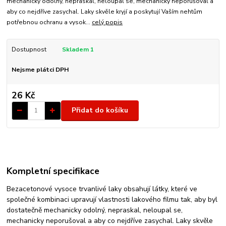
mechanicky odolný, nepraskal, neloupal se, mechanicky neporušoval a
aby co nejdříve zasychal. Laky skvěle kryjí a poskytují Vaším nehtům
potřebnou ochranu a vysok...
celý popis
Dostupnost
Skladem 1
Nejsme plátci DPH
26 Kč
Přidat do košíku
Kompletní specifikace
Bezacetonové vysoce trvanlivé laky obsahují látky, které ve
společné kombinaci upravují vlastnosti lakového filmu tak, aby byl
dostatečně mechanicky odolný, nepraskal, neloupal se,
mechanicky neporušoval a aby co nejdříve zasychal. Laky skvěle