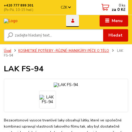
0
ks
+420 777 899 301
CZK
za
0 Kč
(Po-Pá, 10-15 hod.)
Menu
Hledat
Úvod
KOSMETIKÉ POTŘEBY -RŮZNÉ-MANIKÚRY-PÉČE O TĚLO
LAK
FS-94
LAK FS-94
Bezacetonové vysoce trvanlivé laky obsahují látky, které ve společné
kombinaci upravují vlastnosti lakového filmu tak, aby byl dostatečně