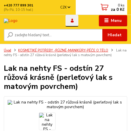
0
ks
+420 777 899 301
CZK
za
0 Kč
(Po-Pá, 10-15 hod.)
Menu
Hledat
Úvod
KOSMETIKÉ POTŘEBY -RŮZNÉ-MANIKÚRY-PÉČE O TĚLO
Lak na
nehty FS - odstín 27 růžová krásně (perleťový lak s matovým povrchem)
Lak na nehty FS - odstín 27
růžová krásně (perleťový lak s
matovým povrchem)