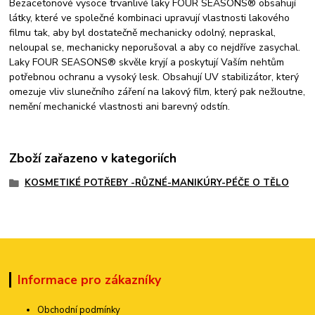
Bezacetonové vysoce trvanlivé laky FOUR SEASONS® obsahují
látky, které ve společné kombinaci upravují vlastnosti lakového
filmu tak, aby byl dostatečně mechanicky odolný, nepraskal,
neloupal se, mechanicky neporušoval a aby co nejdříve zasychal.
Laky FOUR SEASONS® skvěle kryjí a poskytují Vaším nehtům
potřebnou ochranu a vysoký lesk. Obsahují UV stabilizátor, který
omezuje vliv slunečního záření na lakový film, který pak nežloutne,
nemění mechanické vlastnosti ani barevný odstín.
Zboží zařazeno v kategoriích
KOSMETIKÉ POTŘEBY -RŮZNÉ-MANIKÚRY-PÉČE O TĚLO
Informace pro zákazníky
Obchodní podmínky