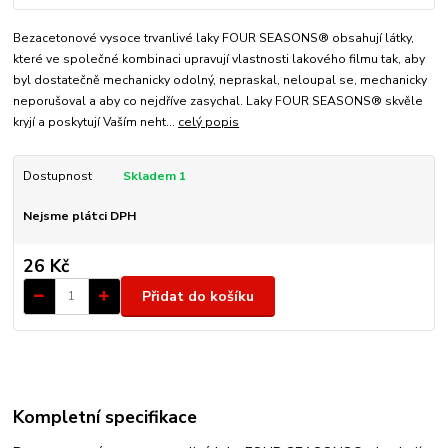
Bezacetonové vysoce trvanlivé laky FOUR SEASONS® obsahují látky,
které ve společné kombinaci upravují vlastnosti lakového filmu tak, aby
byl dostatečně mechanicky odolný, nepraskal, neloupal se, mechanicky
neporušoval a aby co nejdříve zasychal. Laky FOUR SEASONS® skvěle
kryjí a poskytují Vaším neht...
celý popis
Dostupnost
Skladem 1
Nejsme plátci DPH
26 Kč
Přidat do košíku
Kompletní specifikace