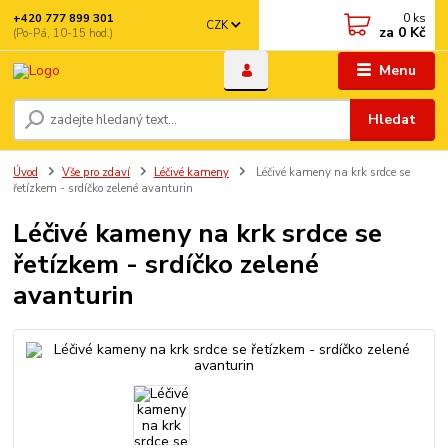
0
ks
+420 777 899 301
CZK
za
0 Kč
(Po-Pá, 10-15 hod.)
Menu
Hledat
Úvod
Vše pro zdaví
Léčivé kameny
Léčivé kameny na krk srdce se
řetízkem - srdíčko zelené avanturin
Léčivé kameny na krk srdce se
řetízkem - srdíčko zelené
avanturin