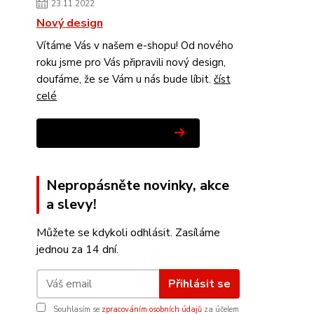
23.11.2022
Nový design
Vítáme Vás v našem e-shopu! Od nového
roku jsme pro Vás připravili nový design,
doufáme, že se Vám u nás bude líbit.
číst
celé
Zobrazit všechny novinky
Nepropásněte novinky, akce
a slevy!
Můžete se kdykoli odhlásit. Zasíláme
jednou za 14 dní.
Přihlásit se
Souhlasím se
zpracováním osobních údajů
za účelem