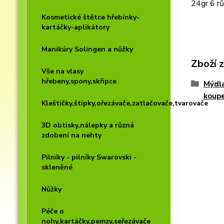
24gr 6 rů
Kosmetické štětce hřebínky-
kartáčky-aplikátory
Manikúry Solingen a nůžky
Zboží 
Vše na vlasy
hřebeny,spony,skřipce
Mýdla
koupe
Kleštičky,štipky,ořezávače,zatlačovače,tvarovače
3D obtisky,nálepky a různá
zdobení na nehty
Pilníky - pilníky Swarovski -
skleněné
Nůžky
Péče o
nohy,kartáčky,pemzy,seřezávače