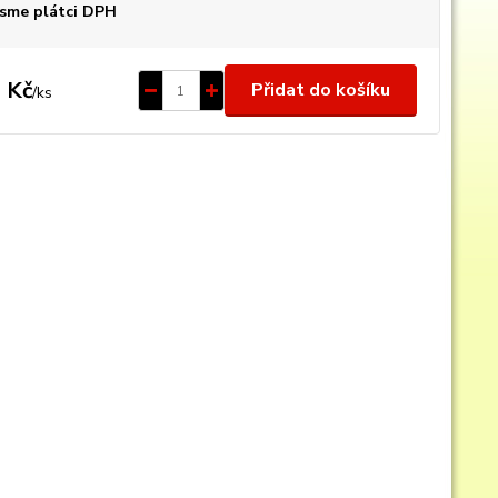
sme plátci DPH
 Kč
Přidat do košíku
/
ks