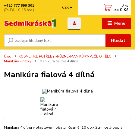
0
ks
+420 777 899 301
CZK
za
0 Kč
(Po-Pá, 10-15 hod.)
Menu
Hledat
Úvod
KOSMETIKÉ POTŘEBY -RŮZNÉ-MANIKÚRY-PÉČE O TĚLO
Manikúry - nůžky
Manikúra fialová 4 dílná
Manikúra fialová 4 dílná
Manikúra 4 dílná v plastovém obalu. Rozměr 10 x 5 x 2cm.
celý popis