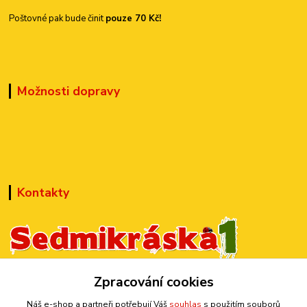
Poštovné pak bude činit
pouze 70 Kč!
Možnosti dopravy
Kontakty
Zpracování cookies
+420 777 899 301
(Po-Pá, 10-15 hod.)
Náš e-shop a partneři potřebují Váš
souhlas
s použitím souborů