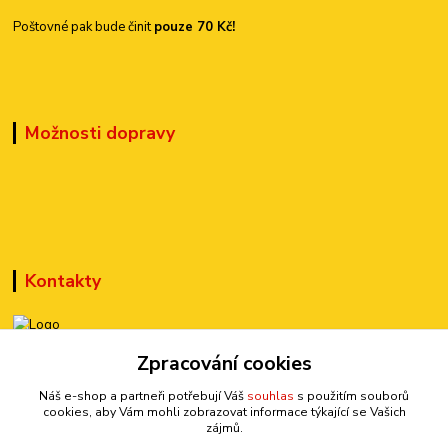
Poštovné pak bude činit
pouze 70 Kč!
Možnosti dopravy
Kontakty
+420 777 899 301
Zpracování cookies
(Po-Pá, 10-15 hod.)
Náš e-shop a partneři potřebují Váš
souhlas
s použitím souborů
cookies, aby Vám mohli zobrazovat informace týkající se Vašich
sedmi@kraska1.cz
zájmů.