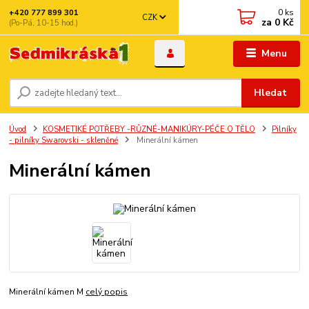
0
ks
+420 777 899 301
CZK
za
0 Kč
(Po-Pá, 10-15 hod.)
Menu
Hledat
Úvod
KOSMETIKÉ POTŘEBY -RŮZNÉ-MANIKÚRY-PÉČE O TĚLO
Pilníky
- pilníky Swarovski - skleněné
Minerální kámen
Minerální kámen
Minerální kámen M
celý popis