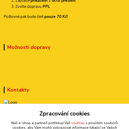
Zaplaťte
příkazem z účtu předem
Zvolte dopravu
PPL
Poštovné pak bude činit
pouze 70 Kč!
Možnosti dopravy
Kontakty
+420 777 899 301
Zpracování cookies
(Po-Pá, 10-15 hod.)
Náš e-shop a partneři potřebují Váš
souhlas
s použitím souborů
cookies, aby Vám mohli zobrazovat informace týkající se Vašich