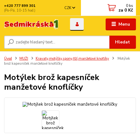
0
ks
+420 777 899 301
CZK
za
0 Kč
(Po-Pá, 10-15 hod.)
Menu
Hledat
Úvod
MUŽI
Kravaty,motýlky,spony,fiží,manžetové knoflíky
Motýlek
brož kapesníček manžetové knoflíčky
Motýlek brož kapesníček
manžetové knoflíčky