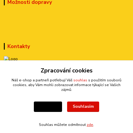
Možnosti dopravy
Kontakty
+420 777 899 301
Zpracování cookies
(Po-Pá, 10-15 hod.)
Náš e-shop a partneři potřebují Váš
souhlas
s použitím souborů
cookies, aby Vám mohli zobrazovat informace týkající se Vašich
sedmi@kraska1.cz
zájmů.
Souhlasím
Nastavení
Souhlas můžete odmítnout
zde
.
Vytvořeno na
Eshop-rychle.cz