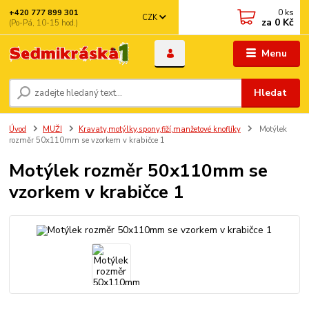
0
ks
+420 777 899 301
CZK
za
0 Kč
(Po-Pá, 10-15 hod.)
Menu
Hledat
Úvod
MUŽI
Kravaty,motýlky,spony,fiží,manžetové knoflíky
Motýlek
rozměr 50x110mm se vzorkem v krabičce 1
Motýlek rozměr 50x110mm se
vzorkem v krabičce 1